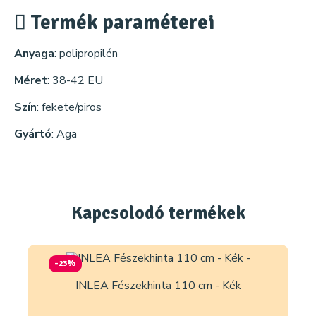
Termék paraméterei
Anyaga
: polipropilén
Méret
: 38-42 EU
Szín
: fekete/piros
Gyártó
: Aga
Kapcsolodó
termékek
-23%
INLEA Fészekhinta 110 cm - Kék