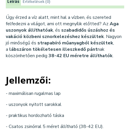
Leírás
Értékelések (0)
Úgy érzed a víz alatt, mint hal a vízben, és szereted
felfedezni a világot, ami ott megnyílik előtted? Az
Aga
uszonyok állíthatóak
, és
szabadidős úszáshoz és
vakáció közbeni sznorkelezéshez készültek
. Nagyon
jó minőségű és
strapabíró műanyagból készültek
,
a
lábszáron tökéletesen illeszkedő pánt
nak
köszönhetően pedig
38-42 EU méretre állíthatók
.
Jellemzői:
- maximálisan rugalmas lap
- uszonyok nyitott sarokkal
- praktikus hordozható táska
- Csatos zsinórral 5 méret állítható (38-42 EU).