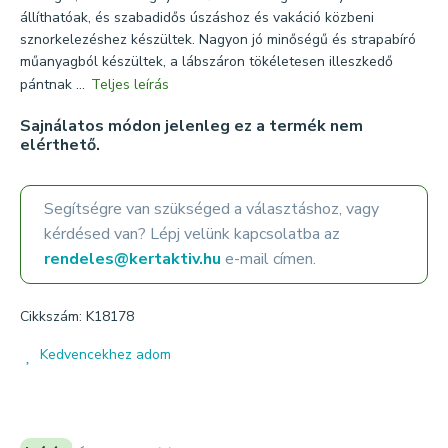
állíthatóak, és szabadidős úszáshoz és vakáció közbeni
sznorkelezéshez készültek. Nagyon jó minőségű és strapabíró
műanyagból készültek, a lábszáron tökéletesen illeszkedő
pántnak ...
Teljes leírás
Sajnálatos módon jelenleg ez a termék nem
elérthető.
Segítségre van szükséged a választáshoz, vagy
kérdésed van? Lépj velünk kapcsolatba az
rendeles@kertaktiv.hu
e-mail címen.
Cikkszám: K18178
Kedvencekhez adom