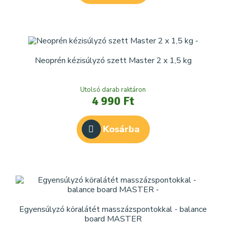
Neoprén kézisúlyzó szett Master 2 x 1,5 kg
Utolsó darab raktáron
4 990 Ft
Kosárba
Egyensúlyzó köralátét masszázspontokkal - balance
board MASTER