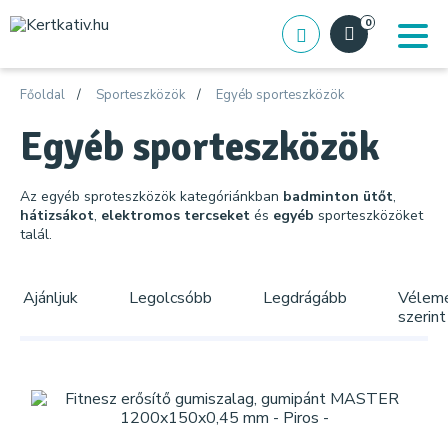
0
Főoldal
Sporteszközök
Egyéb sporteszközök
Egyéb sporteszközök
Az egyéb sproteszközök kategóriánkban
badminton ütőt
,
hátizsákot
,
elektromos tercseket
és
egyéb
sporteszközöket
talál.
Ajánljuk
Legolcsóbb
Legdrágább
Vélem
szerint