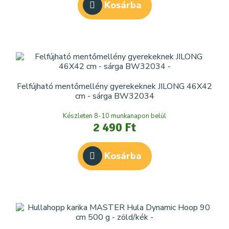
Kosárba
Felfújható mentőmellény gyerekeknek JILONG 46X42
cm - sárga BW32034
Készleten 8-10 munkanapon belül
2 490 Ft
Kosárba