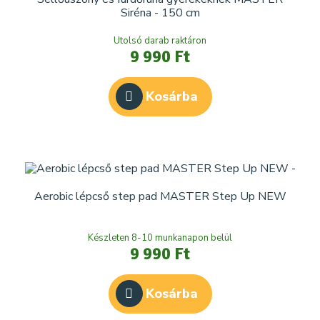
Siréna - 150 cm
Utolsó darab raktáron
9 990 Ft
Kosárba
Aerobic lépcső step pad MASTER Step Up NEW
Készleten 8-10 munkanapon belül
9 990 Ft
Kosárba