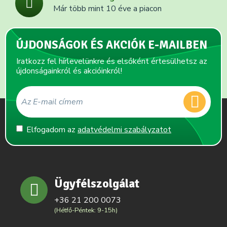
Már több mint 10 éve a piacon
ÚJDONSÁGOK ÉS AKCIÓK E-MAILBEN
Iratkozz fel hírlevelünkre és elsőként értesülhetsz az
újdonságainkról és akcióinkról!
Elfogadom az
adatvédelmi szabályzatot
Ügyfélszolgálat
+36 21 200 0073
(Hétfő-Péntek: 9-15h)