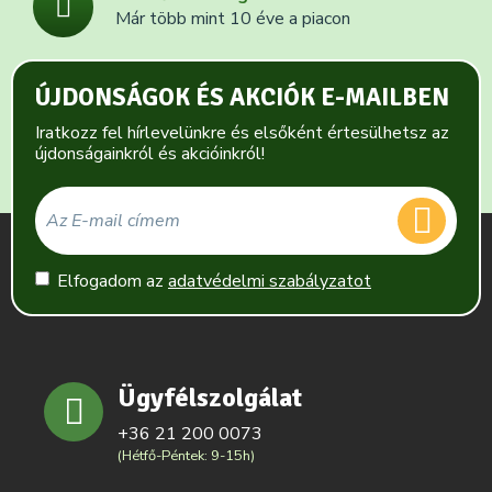
Már több mint 10 éve a piacon
ÚJDONSÁGOK ÉS AKCIÓK E-MAILBEN
Iratkozz fel hírlevelünkre és elsőként értesülhetsz az
újdonságainkról és akcióinkról!
Elfogadom az
adatvédelmi szabályzatot
Ügyfélszolgálat
+36 21 200 0073
(Hétfő-Péntek: 9-15h)