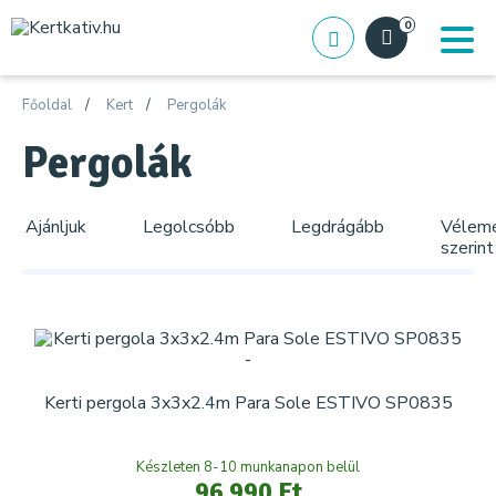
0
Főoldal
Kert
Pergolák
Pergolák
Ajánljuk
Legolcsóbb
Legdrágább
Vélem
szerint
Kerti pergola 3x3x2.4m Para Sole ESTIVO SP0835
Készleten 8-10 munkanapon belül
96 990 Ft