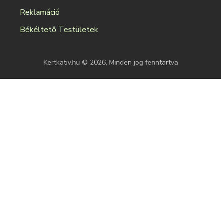
Reklamáció
Békéltető Testületek
Kertkativ.hu © 2026, Minden jog fenntartva