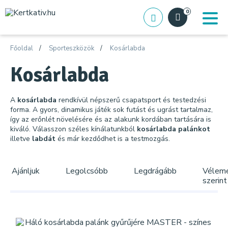
0
Főoldal
Sporteszközök
Kosárlabda
Kosárlabda
A
kosárlabda
rendkívül népszerű csapatsport és testedzési
forma. A gyors, dinamikus játék sok futást és ugrást tartalmaz,
így az erőnlét növelésére és az alakunk kordában tartására is
kiváló. Válasszon széles kínálatunkból
kosárlabda palánkot
illetve
labdát
és már kezdődhet is a testmozgás.
Ajánljuk
Legolcsóbb
Legdrágább
Vélem
szerint