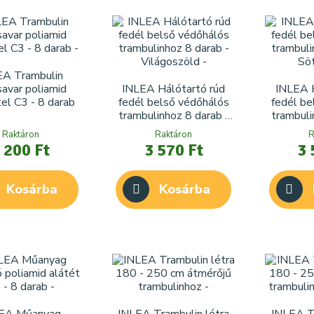
EA Trambulin
avar poliamid
INLEA Hálótartó rúd
INLEA H
tel C3 - 8 darab
fedél belső védőhálós
fedél be
trambulinhoz 8 darab -
trambuli
Világoszöld
Sö
Raktáron
Raktáron
R
 200 Ft
3 570 Ft
3 
Kosárba
Kosárba