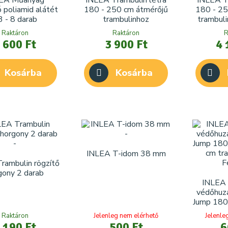
EA Műanyag
INLEA Trambulin létra
INLEA Tr
ó poliamid alátét
180 - 250 cm átmérőjű
180 - 25
3 - 8 darab
trambulinhoz
trambuli
Raktáron
Raktáron
R
 600 Ft
3 900 Ft
4 
Kosárba
Kosárba
INLEA T-idom 38 mm
rambulin rögzítő
gony 2 darab
INLEA 
védőhu
Jump 18
cm tra
Raktáron
Jelenleg nem elérhető
Jelenle
 190 Ft
500 Ft
6