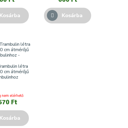
Kosárba
Kosárba
ambulin létra
0 cm átmérőjű
mbulinhoz
g nem elérhető
570 Ft
Kosárba