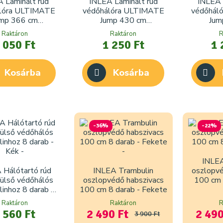
 Laminált rúd
INLEA Laminált rúd
INLEA 
lóra ULTIMATE
védőhálóra ULTIMATE
védőhál
mp 366 cm
Jump 430 cm
Jum
ambulinhoz
trambulinhoz
tra
Raktáron
Raktáron
R
 050 Ft
1 250 Ft
1 
Kosárba
Kosárba
-36%
-22%
INLEA
 Hálótartó rúd
INLEA Trambulin
oszlopvé
külső védőhálós
oszlopvédő habszivacs
100 cm 
linhoz 8 darab -
100 cm 8 darab - Fekete
Kék
Raktáron
Raktáron
R
 560 Ft
2 490 Ft
2 490
3 900 Ft