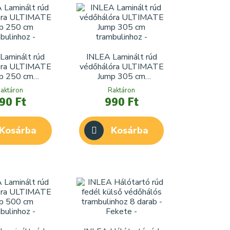
Laminált rúd
INLEA Laminált rúd
óra ULTIMATE
védőhálóra ULTIMATE
p 250 cm
Jump 305 cm
mbulinhoz
trambulinhoz
aktáron
Raktáron
90 Ft
990 Ft
Kosárba
Kosárba