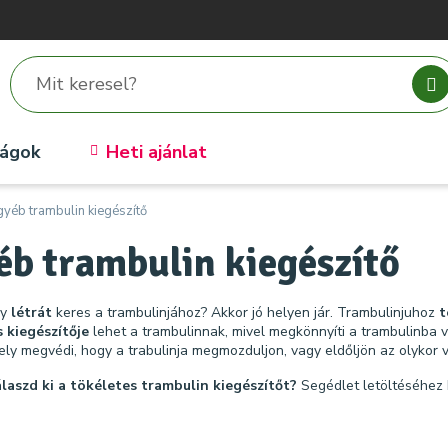
ságok
Heti ajánlat
gyéb trambulin kiegészítő
éb trambulin kiegészítő
gy
létrát
keres a trambulinjához? Akkor jó helyen jár. Trambulinjuhoz
t
 kiegészítője
lehet a trambulinnak, mivel megkönnyíti a trambulinba v
ely megvédi, hogy a trabulinja megmozduljon, vagy eldőljön az olykor 
laszd ki a tökéletes trambulin kiegészítőt?
Segédlet letöltéséhez 