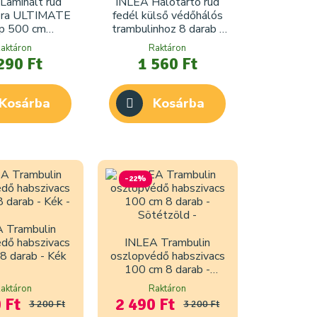
Laminált rúd
INLEA Hálótartó rúd
óra ULTIMATE
fedél külső védőhálós
p 500 cm
trambulinhoz 8 darab -
mbulinhoz
Fekete
aktáron
Raktáron
290 Ft
1 560 Ft
Kosárba
Kosárba
-22%
 Trambulin
dő habszivacs
INLEA Trambulin
8 darab - Kék
oszlopvédő habszivacs
100 cm 8 darab -
Sötétzöld
aktáron
Raktáron
 Ft
2 490 Ft
3 200 Ft
3 200 Ft