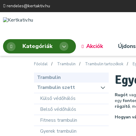
rendeles@kertaktiv.hu
Kategóriák
Akciók
Újdon
Főoldal
Trambulin
Trambulin tartozékok
E
Egy
Trambulin
Trambulin szett
Rugót
va
Külső védőhálós
egy
fontos
rögzítő
, m
Belső védőhálós
Hogyan vá
Fitness trambulin
Gyerek trambulin