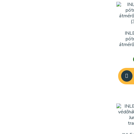
INL
pót
átmérő