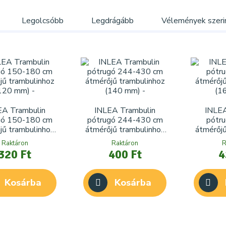
Legolcsóbb
Legdrágább
Vélemények szeri
EA Trambulin
INLEA Trambulin
INLEA
gó 150-180 cm
pótrugó 244-430 cm
pótr
jű trambulinhoz
átmérőjű trambulinhoz
átmérőjű
(120 mm)
(140 mm)
(
Raktáron
Raktáron
R
320 Ft
400 Ft
4
Kosárba
Kosárba