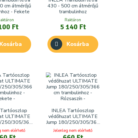
ambulin létra
INLEA Trambulin létra
0 cm átmérőjű
430 - 500 cm átmérőjű
nhoz - Fekete
trambulinhoz
aktáron
Raktáron
100 Ft
5 140 Ft
Kosárba
Kosárba
Tartóoszlop
INLEA Tartóoszlop
zat ULTIMATE
védőhuzat ULTIMATE
0/250/305/366
Jump 180/250/305/366
mbulinhoz -
cm trambulinhoz -
g nem elérhető
Jelenleg nem elérhető
Fekete
Rózsaszín
60 Ft
660 Ft