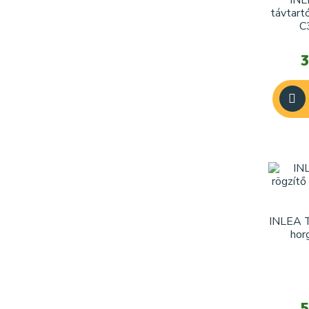
INL
távtart
C
3
INLEA T
hor
5