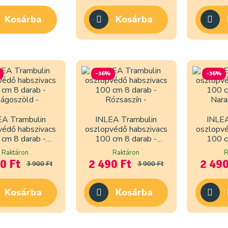
Kosárba
Kosárba
-36%
-36%
EA Trambulin
INLEA Trambulin
INLEA
védő habszivacs
oszlopvédő habszivacs
oszlopvé
cm 8 darab -
100 cm 8 darab -
100 c
ilágoszöld
Rózsaszín
Nar
Raktáron
Raktáron
R
0 Ft
2 490 Ft
2 490
3 900 Ft
3 900 Ft
Kosárba
Kosárba