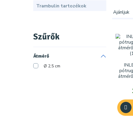
Trambulin tartozékok
Ajánljuk
Szűrők
Átmérő
INL
Ø 2,5 cm
pótru
átmérő