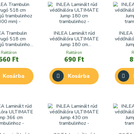
EA Trambulin
INLEA Laminált rúd
INLEA 
rugó 518 cm
védőhálóra ULTIMATE
védőhál
jű trambulinhoz
Jump 180 cm
Jum
(300 mm)
trambulinhoz
tra
Raktáron
Raktáron
R
660 Ft
690 Ft
8
Kosárba
Kosárba