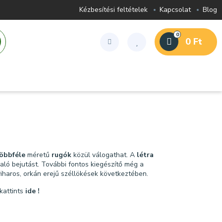
Kézbesítési feltételek
Kapcsolat
Blog
0
0 Ft
öbbféle
méretű
rugók
közül válogathat. A
létra
aló bejutást. További fontos kiegészítő még a
viharos, orkán erejű széllökések következtében.
kattints
ide
!