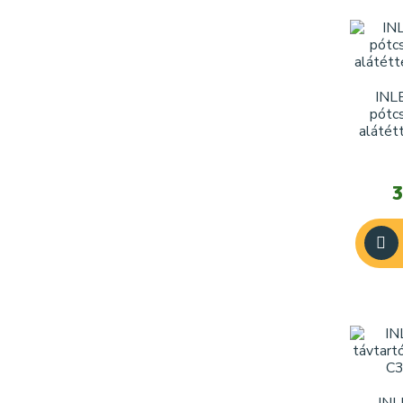
INL
pótcs
alátét
3