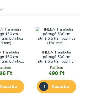
nt
 Trambulin
INLEA Trambulin
ugó 460 cm
pótrugó 500 cm
 trambulinhoz
átmérőjű trambulinhoz
165 mm)
(180 mm)
aktáron
Raktáron
26 Ft
490 Ft
Kosárba
Kosárba