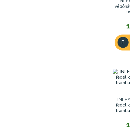
INLEA
védőhá
Ju
tr
1
INLEA
fedél 
trambu
1