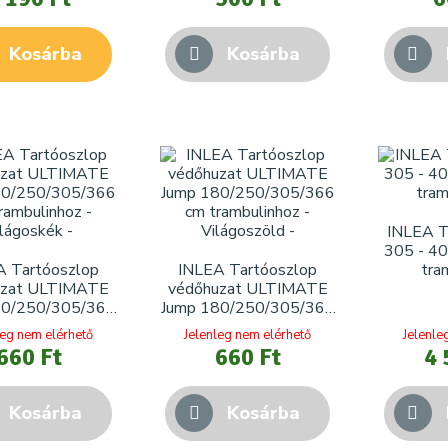
Kosárba
Kosárba
INLEA Tr
305 - 40
A Tartóoszlop
INLEA Tartóoszlop
tra
uzat ULTIMATE
védőhuzat ULTIMATE
80/250/305/366
Jump 180/250/305/366
rambulinhoz -
cm trambulinhoz -
leg nem elérhető
Jelenleg nem elérhető
Jelenle
ilágoskék
Világoszöld
660 Ft
660 Ft
4 
Kosárba
Kosárba