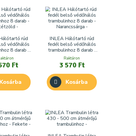
álótartó rúd
INLEA Hálótartó rúd
lső védőhálós
fedél belső védőhálós
nhoz 8 darab -
trambulinhoz 8 darab -
tétzöld
Narancssárga
aktáron
Raktáron
570 Ft
3 570 Ft
Kosárba
Kosárba