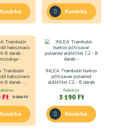
Kosárba
Kosárba
 Trambulin
INLEA Trambulin hurkos
dő habszivacs
pótcsavar poliamid
m 8 darab -
alátéttel C2 - 8 darab
ancssárga
aktáron
Raktáron
 Ft
3 190 Ft
3 900 Ft
Kosárba
Kosárba