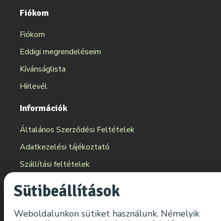
Fiókom
Fiókom
Eddigi megrendeléseim
Kívánságlista
Hírlevél
Információk
Általános Szerződési Feltételek
Adatkezelési tájékoztató
Szállítási feltételek
Elállási tájékoztató
Sütibeállítások
Reklamáció
Weboldalunkon sütiket használunk. Némelyik
Békéltető Testületek