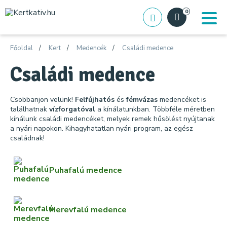
0
Főoldal
Kert
Medencék
Családi medence
Családi medence
Csobbanjon velünk!
Felfújhatós
és
fémvázas
medencéket is
találhatnak
vízforgatóval
a kínálatunkban. Többféle méretben
kínálunk családi medencéket, melyek remek hűsölést nyújtanak
a nyári napokon. Kihagyhatatlan nyári program, az egész
családnak!
Puhafalú medence
Merevfalú medence