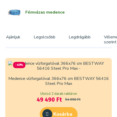
Fémvázas medence
Ajánljuk
Legolcsóbb
Legdrágább
Vélem
szerint
-10%
Medence vízforgatóval 366x76 cm BESTWAY 56416
Steel Pro Max
Utolsó 2 darab raktáron
49 490 Ft
54 990 Ft
Kosárba