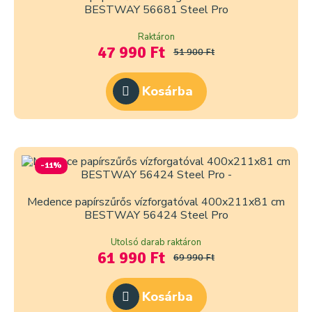
BESTWAY 56681 Steel Pro
Raktáron
47 990 Ft
51 900 Ft
Kosárba
-11%
Medence papírszűrős vízforgatóval 400x211x81 cm
BESTWAY 56424 Steel Pro
Utolsó darab raktáron
61 990 Ft
69 990 Ft
Kosárba