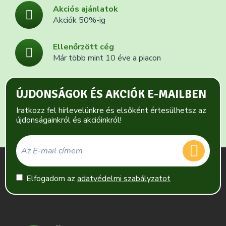
Akciós ajánlatok
Akciók 50%-ig
Ellenőrzött cég
Már több mint 10 éve a piacon
ÚJDONSÁGOK ÉS AKCIÓK E-MAILBEN
Iratkozz fel hírlevelünkre és elsőként értesülhetsz az
újdonságainkról és akcióinkról!
Elfogadom az
adatvédelmi szabályzatot