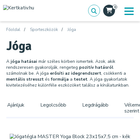
0
Főoldal
Sporteszközök
Jóga
Jóga
A
jóga hatásai
már széles körben ismertek. Azok, akik
rendszeresen gyakorolják, rengeteg
pozitív hatásról
számolnak be. A jóga
erősíti az idegrendszert
, csökkenti a
mentális stresszt
és
formálja
a
testet
. A jóga gyakorlatok
kivitelezéséhez különféle eszközöket találsz a kínálatunkban.
Ajánljuk
Legolcsóbb
Legdrágább
Vélem
szerint