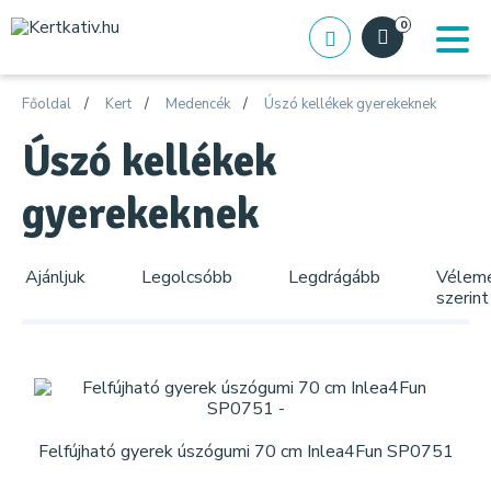
0
Főoldal
Kert
Medencék
Úszó kellékek gyerekeknek
Úszó kellékek
gyerekeknek
Ajánljuk
Legolcsóbb
Legdrágább
Vélem
szerint
Felfújható gyerek úszógumi 70 cm Inlea4Fun SP0751