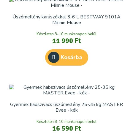
Úszómellény karúszókkal 3-6 L BESTWAY 9101A
Minnie Mouse
Készleten 8-10 munkanapon belül
11 990 Ft
Kosárba
Gyermek habszivacs úszómellény 25-35 kg MASTER
Evee - kék
Készleten 8-10 munkanapon belül
16 590 Ft