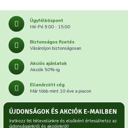
Ügyfélközpont
Hé-Pé 9:00 - 15:00
Biztonságos fizetés
Vásároljon biztonságosan
Akciós ajánlatok
Akciók 50%-ig
Ellenőrzött cég
Már több mint 10 éve a piacon
ÚJDONSÁGOK ÉS AKCIÓK E-MAILBEN
Iratkozz fel hírlevelünkre és elsőként értesülhetsz az
újdonságainkról és akcióinkról!