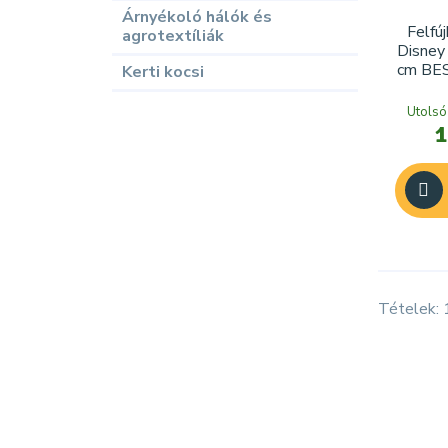
Árnyékoló hálók és
Felfú
agrotextíliák
Disney 
cm BE
Kerti kocsi
Utolsó
1
Tételek: 1