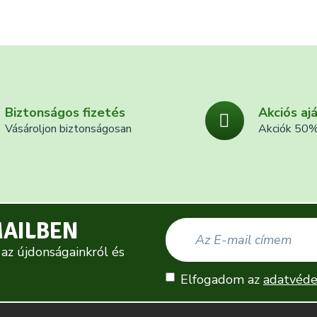
Biztonságos fizetés
Akciós aj
Vásároljon biztonságosan
Akciók 50%
MAILBEN
 az újdonságainkról és
Elfogadom az
adatvéde