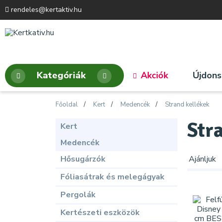
rendeles@kertaktiv.hu
Kategóriák
Akciók
Újdon
Főoldal
Kert
Medencék
Strand kellékek
Str
Kert
Medencék
Hősugárzók
Ajánljuk
Fóliasátrak és melegágyak
Pergolák
Kertészeti eszközök