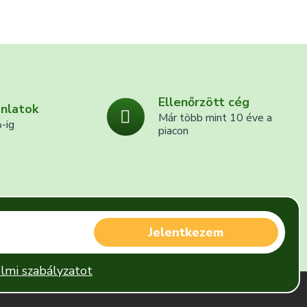
Ellenőrzött cég
ánlatok
Már több mint 10 éve a
-ig
piacon
Jelentkezem
lmi szabályzatot