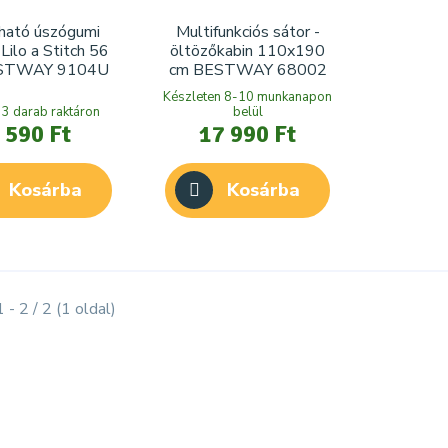
jható úszógumi
Multifunkciós sátor -
Lilo a Stitch 56
öltözőkabin 110x190
STWAY 9104U
cm BESTWAY 68002
Készleten 8-10 munkanapon
 3 darab raktáron
belül
 590 Ft
17 990 Ft
Kosárba
Kosárba
 - 2 / 2 (1 oldal)