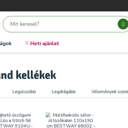
ságok
Heti ajánlat
and kellékek
Legolcsóbb
Legdrágább
Vélemények szeri