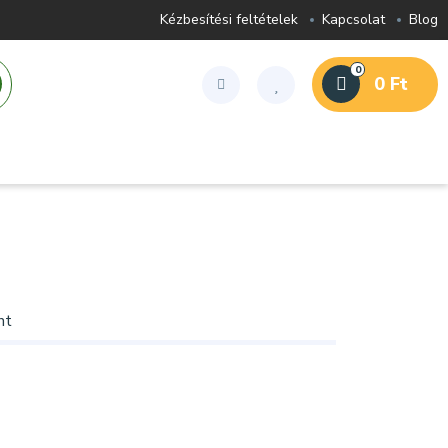
Kézbesítési feltételek
Kapcsolat
Blog
0
0 Ft
nt