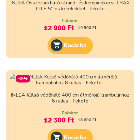
INLEA Összecsukható strand- és kempingkocsi TRAX
LITE 5″-os kerekekkel - fekete
Raktáron
12 900 Ft
19 500 Ft
Kosárba
-34%
INLEA Külső védőháló 400 cm átmérőjű trambulinhoz
8 rudas - Fekete
Raktáron
12 300 Ft
18 600 Ft
Kosárba