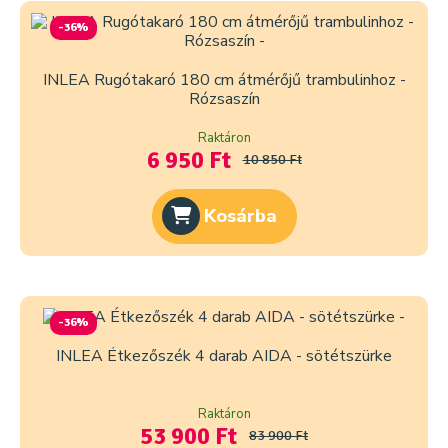
-36%
INLEA Rugótakaró 180 cm átmérőjű trambulinhoz -
Rózsaszín
Raktáron
6 950 Ft
10 850 Ft
Kosárba
-36%
INLEA Étkezőszék 4 darab AIDA - sötétszürke
Raktáron
53 900 Ft
83 900 Ft