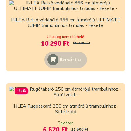
INLEA Belső védőháló 366 cm átmérőjű ULTIMATE
JUMP trambulinhoz 8 rudas - Fekete
Jelenleg nem elérhető
10 290 Ft
19 100 Ft
Kosárba
-42%
INLEA Rugótakaró 250 cm átmérőjű trambulinhoz -
Sötétzöld
Raktáron
6 670 Ft
11 500 Ft