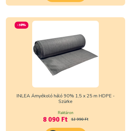
-38%
INLEA Árnyékoló háló 90% 1,5 x 25 m HDPE -
Szürke
Raktáron
8 090 Ft
12 990 Ft