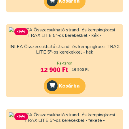
Kosárba
-34%
INLEA Összecsukható strand- és kempingkocsi TRAX
LITE 5″-os kerekekkel - kék
Raktáron
12 900 Ft
19 500 Ft
Kosárba
-34%