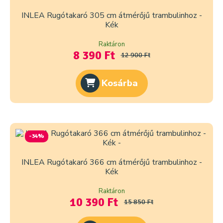
INLEA Rugótakaró 305 cm átmérőjű trambulinhoz -
Kék
Raktáron
8 390 Ft
12 900 Ft
Kosárba
-34%
INLEA Rugótakaró 366 cm átmérőjű trambulinhoz -
Kék
Raktáron
10 390 Ft
15 850 Ft