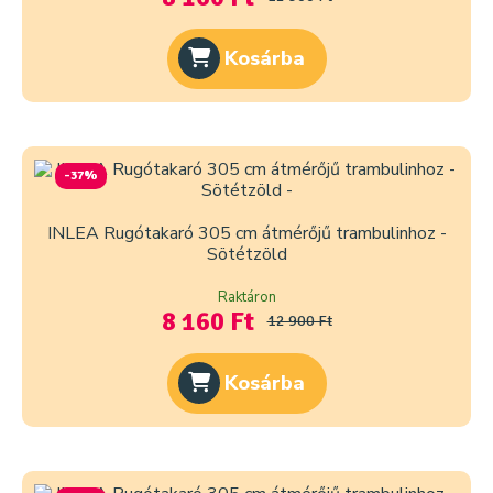
Kosárba
-37%
INLEA Rugótakaró 305 cm átmérőjű trambulinhoz -
Sötétzöld
Raktáron
8 160 Ft
12 900 Ft
Kosárba