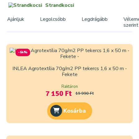
Strandkocsi
Ajánljuk
Legolcsóbb
Legdrágább
Vélem
szerint
-64%
INLEA Agrotextília 70g/m2 PP tekercs 1,6 x 50 m -
Fekete
Raktáron
7 150 Ft
19 990 Ft
Kosárba