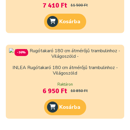
7 410 Ft
11 500 Ft
Kosárba
-36%
INLEA Rugótakaró 180 cm átmérőjű trambulinhoz -
Világoszöld
Raktáron
6 950 Ft
10 850 Ft
Kosárba