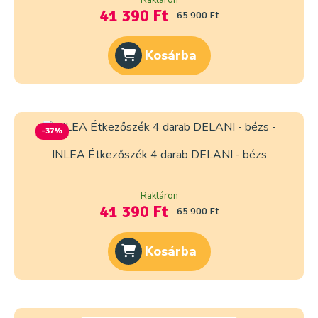
Raktáron
41 390 Ft
65 900 Ft
Kosárba
-37%
INLEA Étkezőszék 4 darab DELANI - bézs
Raktáron
41 390 Ft
65 900 Ft
Kosárba