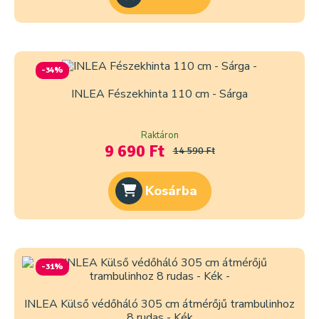
-34%
INLEA Fészekhinta 110 cm - Sárga
Raktáron
9 690 Ft
14 590 Ft
Kosárba
-31%
INLEA Külső védőháló 305 cm átmérőjű trambulinhoz
8 rudas - Kék