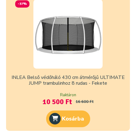
-37%
INLEA Belső védőháló 430 cm átmérőjű ULTIMATE
JUMP trambulinhoz 8 rudas - Fekete
Raktáron
10 500 Ft
16 600 Ft
Kosárba