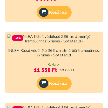
Kosárba
-41%
INLEA Külső védőháló 366 cm átmérőjű trambulinhoz
8 rudas - Sötétzöld
Raktáron
11 550 Ft
19 700 Ft
Kosárba