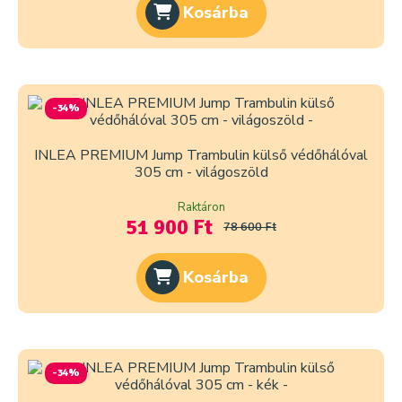
Kosárba
-34%
INLEA PREMIUM Jump Trambulin külső védőhálóval
305 cm - világoszöld
Raktáron
51 900 Ft
78 600 Ft
Kosárba
-34%