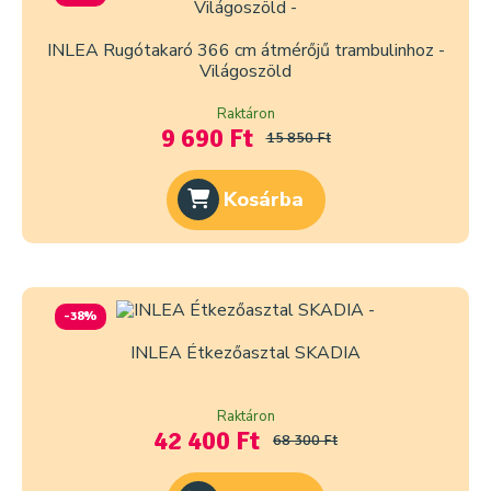
INLEA Rugótakaró 366 cm átmérőjű trambulinhoz -
Világoszöld
Raktáron
9 690 Ft
15 850 Ft
Kosárba
-38%
INLEA Étkezőasztal SKADIA
Raktáron
42 400 Ft
68 300 Ft