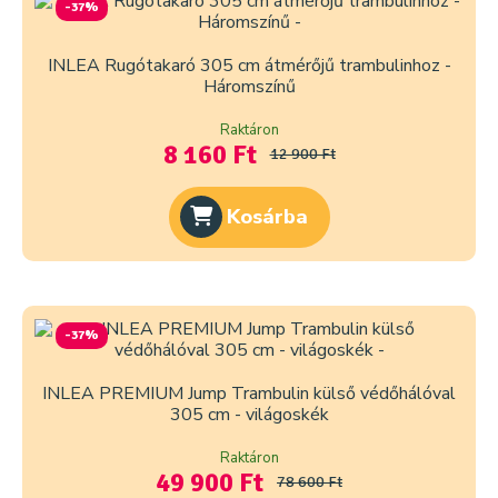
-37%
INLEA Rugótakaró 305 cm átmérőjű trambulinhoz -
Háromszínű
Raktáron
8 160 Ft
12 900 Ft
Kosárba
-37%
INLEA PREMIUM Jump Trambulin külső védőhálóval
305 cm - világoskék
Raktáron
49 900 Ft
78 600 Ft