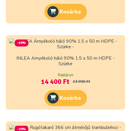
Kosárba
-40%
INLEA Árnyékoló háló 90% 1,5 x 50 m HDPE -
Szürke
Raktáron
14 400 Ft
23 990 Ft
Kosárba
-39%