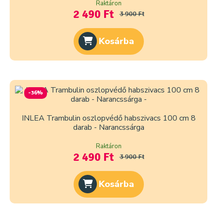
Raktáron
2 490 Ft
3 900 Ft
Kosárba
-36%
INLEA Trambulin oszlopvédő habszivacs 100 cm 8
darab - Narancssárga
Raktáron
2 490 Ft
3 900 Ft
Kosárba