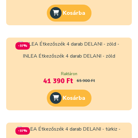
Kosárba
-37%
INLEA Étkezőszék 4 darab DELANI - zöld
Raktáron
41 390 Ft
65 900 Ft
Kosárba
-37%