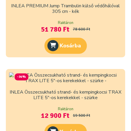
INLEA PREMIUM Jump Trambulin külső védőhálóval
305 cm - kék
Raktáron
51 780 Ft
78 600 Ft
Kosárba
-34%
INLEA Összecsukható strand- és kempingkocsi TRAX
LITE 5″-os kerekekkel - szürke
Raktáron
12 900 Ft
19 500 Ft