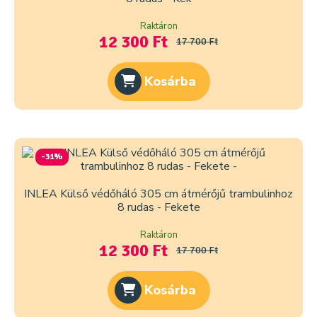
Raktáron
12 300 Ft
17 700 Ft
Kosárba
-31%
INLEA Külső védőháló 305 cm átmérőjű trambulinhoz
8 rudas - Fekete
Raktáron
12 300 Ft
17 700 Ft
Kosárba