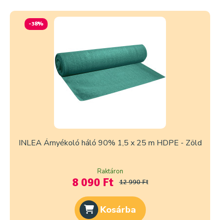
-38%
INLEA Árnyékoló háló 90% 1,5 x 25 m HDPE - Zöld
Raktáron
8 090 Ft
12 990 Ft
Kosárba