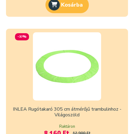
Kosárba
-37%
INLEA Rugótakaró 305 cm átmérőjű trambulinhoz -
Világoszöld
Raktáron
8 160 Ft
12 900 Ft