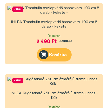
-36%
INLEA Trambulin oszlopvédő habszivacs 100 cm 8
darab - Fekete
Raktáron
2 490 Ft
3 900 Ft
Kosárba
-36%
INLEA Rugótakaró 250 cm átmérőjű trambulinhoz -
Kék
Raktáron