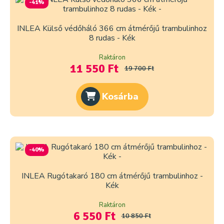
-41%
INLEA Külső védőháló 366 cm átmérőjű trambulinhoz
8 rudas - Kék
Raktáron
11 550 Ft
19 700 Ft
Kosárba
-40%
INLEA Rugótakaró 180 cm átmérőjű trambulinhoz -
Kék
Raktáron
6 550 Ft
10 850 Ft