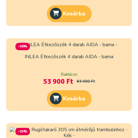
Kosárba
-36%
INLEA Étkezőszék 4 darab AIDA - barna
Raktáron
53 900 Ft
83 900 Ft
Kosárba
-35%