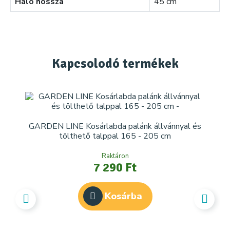
Háló hossza
45 cm
Kapcsolodó
termékek
GARDEN LINE Kosárlabda palánk állvánnyal és
GA
tölthető talppal 165 - 205 cm
Raktáron
7 290 Ft
Kosárba