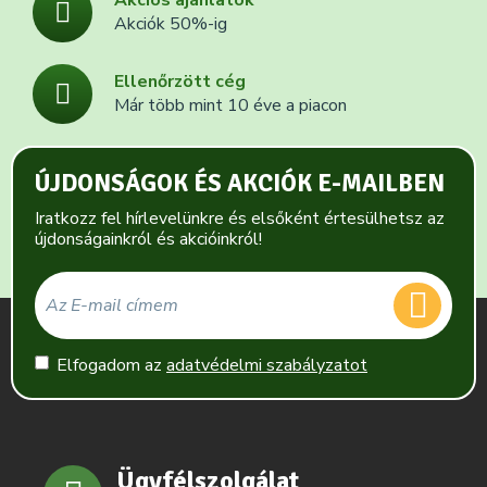
Akciós ajánlatok
Akciók 50%-ig
Ellenőrzött cég
Már több mint 10 éve a piacon
ÚJDONSÁGOK ÉS AKCIÓK E-MAILBEN
Iratkozz fel hírlevelünkre és elsőként értesülhetsz az
újdonságainkról és akcióinkról!
Elfogadom az
adatvédelmi szabályzatot
Ügyfélszolgálat