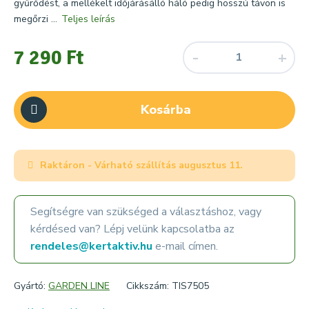
gyűrődést, a mellékelt időjárásálló háló pedig hosszú távon is
megőrzi ...
Teljes leírás
7 290 Ft
Kosárba
Raktáron - Várható szállítás
augusztus 11.
Segítségre van szükséged a választáshoz, vagy
kérdésed van? Lépj velünk kapcsolatba az
rendeles@kertaktiv.hu
e-mail címen.
Gyártó:
GARDEN LINE
Cikkszám: TIS7505