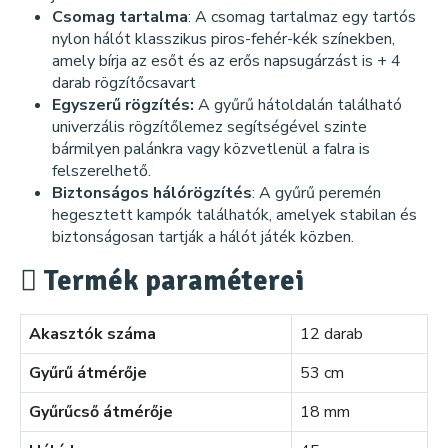
Csomag tartalma
: A csomag tartalmaz egy tartós
nylon hálót klasszikus piros-fehér-kék színekben,
amely bírja az esőt és az erős napsugárzást is + 4
darab rögzítőcsavart
Egyszerű rögzítés:
A gyűrű hátoldalán található
univerzális rögzítőlemez segítségével szinte
bármilyen palánkra vagy közvetlenül a falra is
felszerelhető.
Biztonságos hálórögzítés
: A gyűrű peremén
hegesztett kampók találhatók, amelyek stabilan és
biztonságosan tartják a hálót játék közben.
Termék paraméterei
Akasztók száma
12 darab
Gyűrű átmérője
53 cm
Gyűrűcső átmérője
18 mm