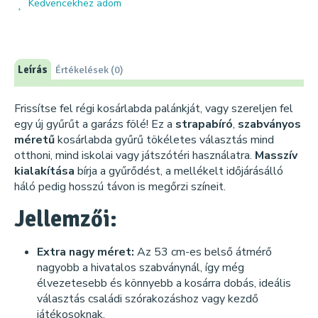
Kedvencekhez adom
Leírás
Értékelések (0)
Frissítse fel régi kosárlabda palánkját, vagy szereljen fel
egy új gyűrűt a garázs fölé! Ez a
strapabíró
,
szabványos
méretű
kosárlabda gyűrű tökéletes választás mind
otthoni, mind iskolai vagy játszótéri használatra.
Masszív
kialakítása
bírja a gyűrődést, a mellékelt időjárásálló
háló pedig hosszú távon is megőrzi színeit.
Jellemzői:
Extra nagy méret:
Az 53 cm-es belső átmérő
nagyobb a hivatalos szabványnál, így még
élvezetesebb és könnyebb a kosárra dobás, ideális
választás családi szórakozáshoz vagy kezdő
játékosoknak.