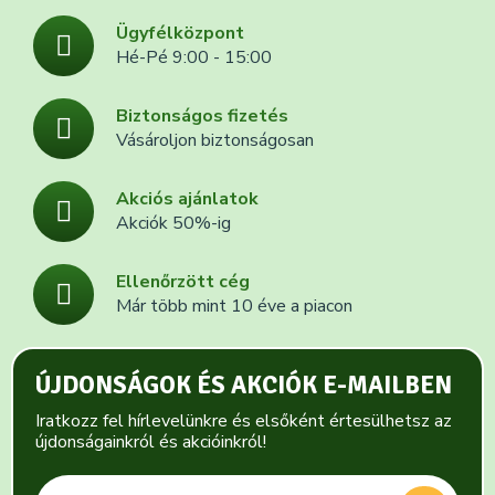
Ügyfélközpont
Hé-Pé 9:00 - 15:00
Biztonságos fizetés
Vásároljon biztonságosan
Akciós ajánlatok
Akciók 50%-ig
Ellenőrzött cég
Már több mint 10 éve a piacon
ÚJDONSÁGOK ÉS AKCIÓK E-MAILBEN
Iratkozz fel hírlevelünkre és elsőként értesülhetsz az
újdonságainkról és akcióinkról!