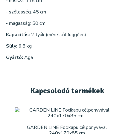
- hossza: 118 cm
- szélesség: 45 cm
- magasság: 50 cm
Kapacitás:
2 tyúk (mérettől függően)
Súly:
6,5 kg
Gyártó:
Aga
Kapcsolodó
termékek
GARDEN LINE Focikapu célponyvával
240x170x85 cm