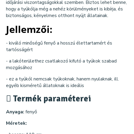
időjárási viszontagságokkal szemben. Biztos lehet benne,
hogy a tyúkólja még a nehéz körülményeket is kibírja, és
biztonságos, kényelmes otthont nyújt állatainak.
Jellemzői:
- kiváló minőségű fenyő a hosszú élettartamért és
tartósságért
- a lakóterülethez csatlakozó kifutó a tyúkok szabad
mozgásához
- ez a tyúkól nemcsak tyúkoknak, hanem nyulaknak, ill.
egyéb kisméretű állatoknak is ideális
Termék paraméterei
Anyaga:
fenyő
Méretek: