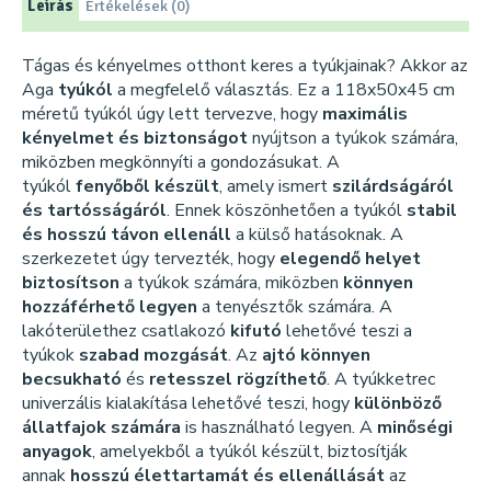
Leírás
Értékelések (0)
Tágas és kényelmes otthont keres a tyúkjainak? Akkor az
Aga
tyúkól
a megfelelő választás. Ez a 118x50x45 cm
méretű tyúkól úgy lett tervezve, hogy
maximális
kényelmet és biztonságot
nyújtson a tyúkok számára,
miközben megkönnyíti a gondozásukat. A
tyúkól
fenyőből készült
, amely ismert
szilárdságáról
és tartósságáról
. Ennek köszönhetően a tyúkól
stabil
és hosszú távon ellenáll
a külső hatásoknak. A
szerkezetet úgy tervezték, hogy
elegendő helyet
biztosítson
a tyúkok számára, miközben
könnyen
hozzáférhető legyen
a tenyésztők számára. A
lakóterülethez csatlakozó
kifutó
lehetővé teszi a
tyúkok
szabad mozgását
. Az
ajtó könnyen
becsukható
és
retesszel rögzíthető
. A tyúkketrec
univerzális kialakítása lehetővé teszi, hogy
különböző
állatfajok számára
is használható legyen. A
minőségi
anyagok
, amelyekből a tyúkól készült, biztosítják
annak
hosszú élettartamát és ellenállását
az