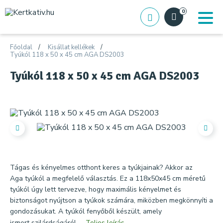
0
Főoldal
Kisállat kellékek
Tyúkól 118 x 50 x 45 cm AGA DS2003
Tyúkól 118 x 50 x 45 cm AGA DS2003
Tágas és kényelmes otthont keres a tyúkjainak? Akkor az
Aga tyúkól a megfelelő választás. Ez a 118x50x45 cm méretű
tyúkól úgy lett tervezve, hogy maximális kényelmet és
biztonságot nyújtson a tyúkok számára, miközben megkönnyíti a
gondozásukat. A tyúkól fenyőből készült, amely
ismert szilárdságáról ...
Teljes leírás