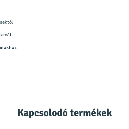
ésektől
rtamát
inokhoz
Kapcsolodó
termékek