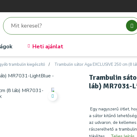
ságok
Heti ajánlat
gyéb trambulin kiegészítő
Trambulin sátor Aga EXCLUSIVE 250 cm (8 lá
Trambulin sát
láb) MR7031-Li
Egy nagyszerű ötlet, ho
a sátor kitűnő lehetőség
az udvaron, de kellemes 
rászerelhető a trambulin
tökéltes ...
Teljes leírás