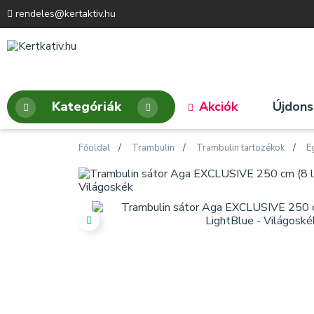
rendeles@kertaktiv.hu
Kategóriák
Akciók
Újdon
Főoldal
Trambulin
Trambulin tartozékok
E