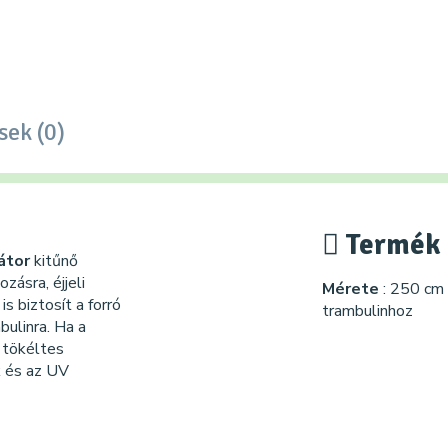
sek (0)
Termék 
átor
kitűnő
ásra, éjjeli
Mérete
: 250 cm
s biztosít a forró
trambulinhoz
ulinra. Ha a
s tökéltes
 és az UV