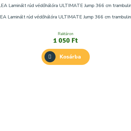
EA Laminált rúd védőhálóra ULTIMATE Jump 366 cm trambuli
Raktáron
1 050 Ft
Kosárba