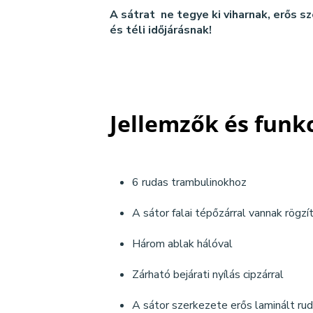
A sátrat ne tegye ki viharnak, erős sz
és téli időjárásnak!
Jellemzők és funk
6 rudas trambulinokhoz
A sátor falai tépőzárral vannak rögzí
Három ablak hálóval
Zárható bejárati nyílás cipzárral
A sátor szerkezete erős laminált ru