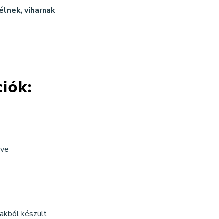
élnek, viharnak
ciók:
tve
dakból készült