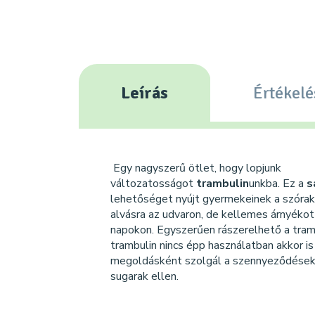
Leírás
Értékelé
Egy nagyszerű ötlet, hogy lopjunk
változatosságot
trambulin
unkba. Ez a
s
lehetőséget nyújt gyermekeinek a szórakoz
alvásra az udvaron, de kellemes árnyékot i
napokon. Egyszerűen rászerelhető a tramb
trambulin nincs épp használatban akkor i
megoldásként szolgál a szennyeződések
sugarak ellen.