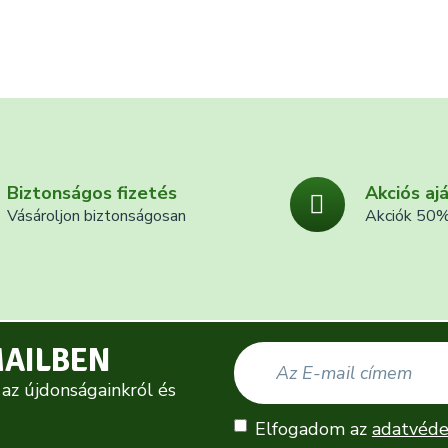
Biztonságos fizetés
Akciós aj
Vásároljon biztonságosan
Akciók 50%
MAILBEN
 az újdonságainkról és
Elfogadom az
adatvéde