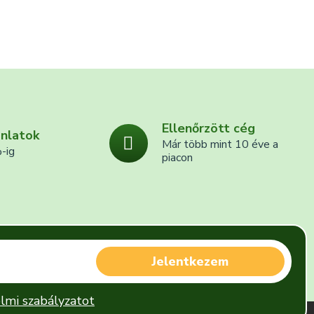
Ellenőrzött cég
ánlatok
Már több mint 10 éve a
-ig
piacon
Jelentkezem
lmi szabályzatot