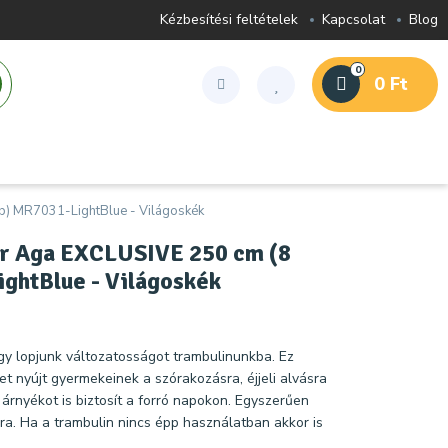
Kézbesítési feltételek
Kapcsolat
Blog
0
0 Ft
b) MR7031-LightBlue - Világoskék
or Aga EXCLUSIVE 250 cm (8
ghtBlue - Világoskék
gy lopjunk változatosságot trambulinunkba. Ez
et nyújt gyermekeinek a szórakozásra, éjjeli alvásra
árnyékot is biztosít a forró napokon. Egyszerűen
ra. Ha a trambulin nincs épp használatban akkor is