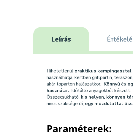
Leírás
Értékelé
Hihetetlenül
praktikus kempingasztal
használhatja, kertben grillpartin, teraszo
akár tóparton halászatkor.
Könnyű
és
eg
használat
. Időtálló anyagokból készült.
Összecsukható,
kis helyen,
könnyen tá
nincs szüksége rá,
egy mozdulattal
öss
Paraméterek: