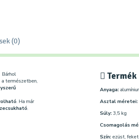
sek (0)
Termék 
. Bárhol
n, a természetben,
yszerű
Anyaga:
alumíni
rolható
. Ha már
Asztal méretei:
zecsukható
.
Súly:
3,5 kg
Csomagolás mé
Szín:
ezüst, feke