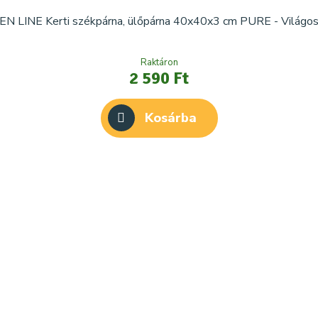
N LINE Kerti székpárna, ülőpárna 40x40x3 cm PURE - Világos
Raktáron
2 590 Ft
Kosárba