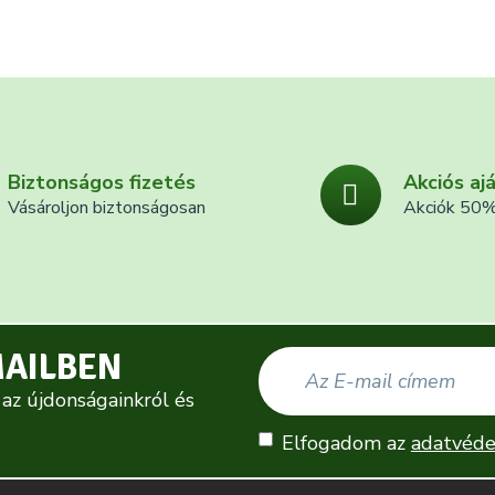
Biztonságos fizetés
Akciós aj
Vásároljon biztonságosan
Akciók 50%
MAILBEN
 az újdonságainkról és
Elfogadom az
adatvéde