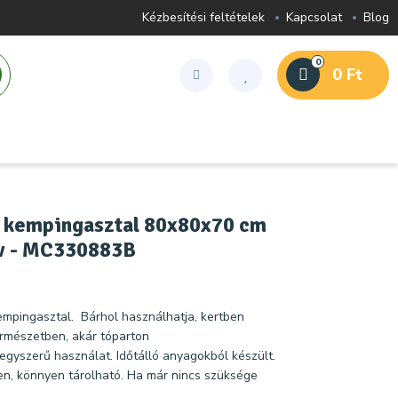
Kézbesítési feltételek
Kapcsolat
Blog
0
0 Ft
 kempingasztal 80x80x70 cm
iv - MC330883B
kempingasztal. Bárhol használhatja, kertben
természetben, akár tóparton
egyszerű használat. Időtálló anyagokból készült.
en, könnyen tárolható. Ha már nincs szüksége