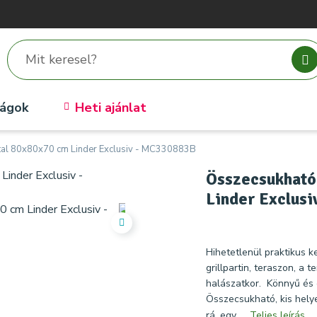
ságok
Heti ajánlat
al 80x80x70 cm Linder Exclusiv - MC330883B
Összecsukható
Linder Exclus
Hihetetlenül praktikus 
grillpartin, teraszon, a 
halászatkor. Könnyű és 
Összecsukható, kis hely
rá, egy ...
Teljes leírás