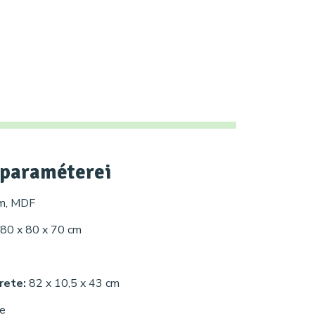
paraméterei
um, MDF
80 x 80 x 70 cm
rete:
82 x 10,5 x 43 cm
te