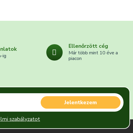
Ellenőrzött cég
ánlatok
Már több mint 10 éve a
-ig
piacon
Jelentkezem
lmi szabályzatot