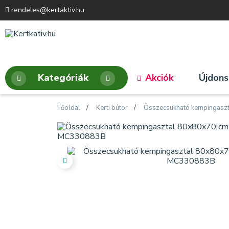
rendeles@kertaktiv.hu
Kategóriák
Akciók
Újdon
Főoldal
Kerti bútor
Összecsukható kempingaszt