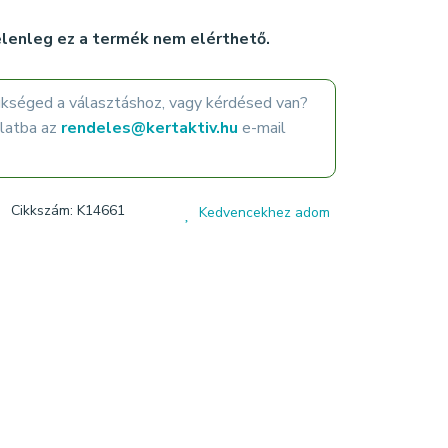
lenleg ez a termék nem elérthető.
ükséged a választáshoz, vagy kérdésed van?
olatba az
rendeles@kertaktiv.hu
e-mail
Cikkszám: K14661
Kedvencekhez adom