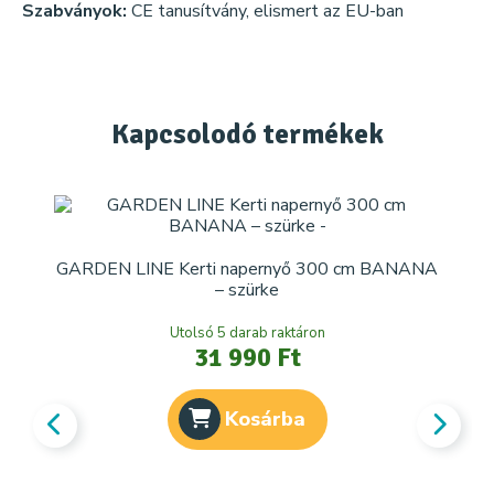
Szabványok:
CE tanusítvány, elismert az EU-ban
Kapcsolodó
termékek
GARDEN LINE Kerti napernyő 300 cm BANANA
– szürke
Utolsó 5 darab raktáron
31 990 Ft
Kosárba
Str