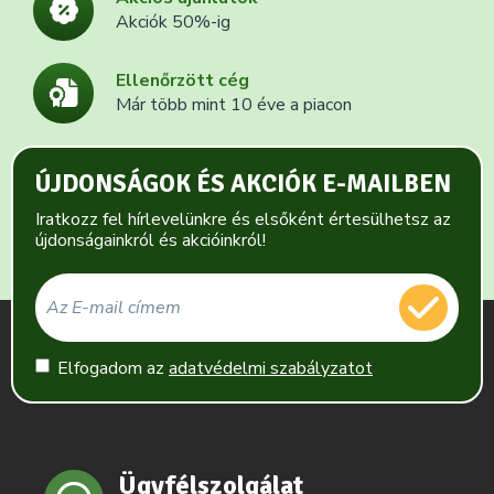
Akciók 50%-ig
Ellenőrzött cég
Már több mint 10 éve a piacon
ÚJDONSÁGOK ÉS AKCIÓK E-MAILBEN
Iratkozz fel hírlevelünkre és elsőként értesülhetsz az
újdonságainkról és akcióinkról!
Elfogadom az
adatvédelmi szabályzatot
Ügyfélszolgálat