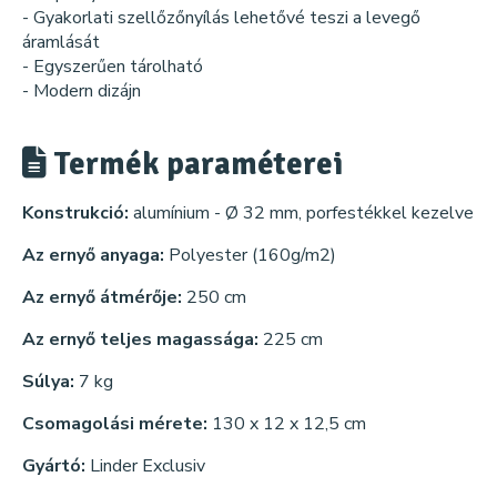
- Gyakorlati szellőzőnyílás lehetővé teszi a levegő
áramlását
- Egyszerűen tárolható
- Modern dizájn
Termék paraméterei
Konstrukció:
alumínium - Ø 32 mm, porfestékkel kezelve
Az ernyő anyaga:
Polyester (160g/m2)
Az ernyő átmérője:
250 cm
Az ernyő teljes magassága:
225 cm
Súlya:
7 kg
Csomagolási mérete:
130 x 12 x 12,5 cm
Gyártó:
Linder Exclusiv