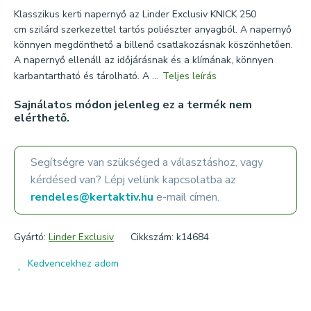
Klasszikus kerti napernyő az Linder Exclusiv KNICK 250
cm szilárd szerkezettel tartós poliészter anyagból. A napernyő
könnyen megdönthető a billenő csatlakozásnak köszönhetően.
A napernyő ellenáll az időjárásnak és a klímának, könnyen
karbantartható és tárolható. A ...
Teljes leírás
Sajnálatos módon jelenleg ez a termék nem
elérthető.
Segítségre van szükséged a választáshoz, vagy
kérdésed van? Lépj velünk kapcsolatba az
rendeles@kertaktiv.hu
e-mail címen.
Gyártó:
Linder Exclusiv
Cikkszám: k14684
Kedvencekhez adom