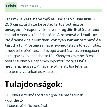
Leírás
Értékelések (0)
Klasszikus
kerti napernyő
az
Linder Exclusiv KNICK
250 cm
szilárd szerkezettel tartós
poliészter
anyagból
. A napernyő könnyen
megdönthető
a billenő
csatlakozásnak köszönhetően. A napernyő
ellenáll az
időjárásnak
és a klímának,
könnyen karbantartható és
tárolható.
A tetején a napernyőnek található egy nyílás,
amely lehetővé teszi a levegő áramlását és önmagában
is megóv az üvegházhatástól. Könnyen kezelhető és
összecsukható a napernyő egyszerű
forgattyús
mechanizmussal
. A napernyőt ne állítsa fel erős
szélben, zivatarban és viharban.
Tulajdonságok:
- Ellenáll a természeti és éghajlati hatásoknak
- dönthető
- Napernyő 6 fix bordával