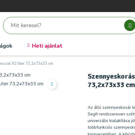
ságok
Heti ajánlat
esszel 92 liter 73,2x73x33 cm
Szennyeskorás 
73,2x73x33 cm
Az álló szennyeskosár k
Segít rendszeresen szétv
univerzális kialakítása jól
többfunkciós szennyesko
környezetében. A kihúzha