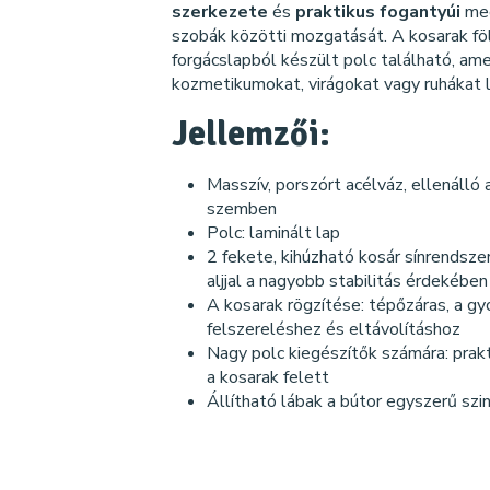
szerkezete
és
praktikus fogantyúi
meg
szobák közötti mozgatását. A kosarak fö
forgácslapból készült polc található, am
kozmetikumokat, virágokat vagy ruhákat l
Jellemzői:
Masszív, porszórt acélváz, ellenálló 
szemben
Polc: laminált lap
2 fekete, kihúzható kosár sínrendsze
aljjal a nagyobb stabilitás érdekében
A kosarak rögzítése: tépőzáras, a gy
felszereléshez és eltávolításhoz
Nagy polc kiegészítők számára: prakt
a kosarak felett
Állítható lábak a bútor egyszerű sz