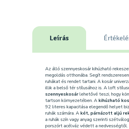
Leírás
Értékelé
Az álló szennyeskosár kihúzható rekesze
megoldás otthonába. Segít rendszeresen
ruhákat és rendet tartani. A kosár univerzá
illik a belső tér stílusához is. A loft stílus
szennyeskosár
lehetővé teszi, hogy kö
tartson környezetében. A
kihúzható ko
92 literes kapacitása elegendő helyet bi
ruhák számára. A
két, párnázott aljú r
a ruhák szín vagy anyag szerinti szétválo
porszórt acélváz védett a nedvességtől.