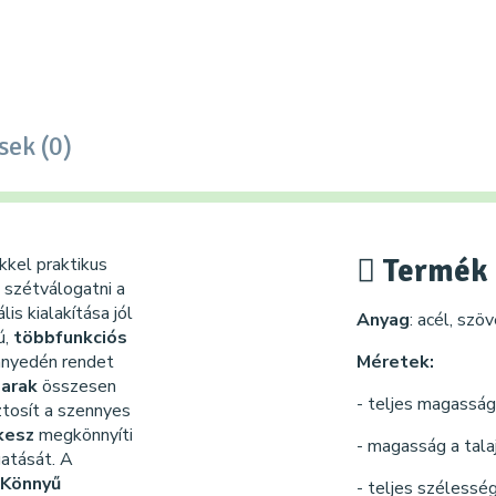
sek (0)
Termék 
kkel praktikus
 szétválogatni a
lis kialakítása jól
Anyag
: acél, szö
ú,
többfunkciós
nnyedén rendet
Méretek:
sarak
összesen
- teljes magasság
ztosít a szennyes
ekesz
megkönnyíti
- magasság a talaj
gatását. A
Könnyű
- teljes szélessé