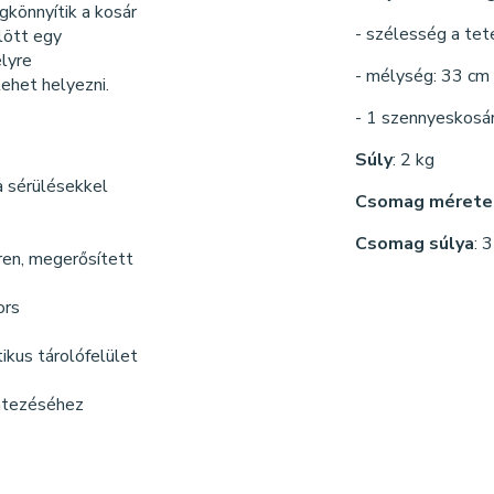
könnyítik a kosár
- szélesség a tet
lött egy
elyre
- mélység: 33 cm
ehet helyezni.
- 1 szennyeskosár
Súly
: 2 kg
a sérülésekkel
Csomag mérete
Csomag súlya
: 
ren, megerősített
ors
ikus tárolófelület
intezéséhez