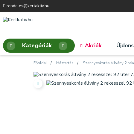
rendeles@kertaktiv.hu
Kategóriák
Akciók
Újdon
Főoldal
Háztartás
Szennyeskorás állvány 2 rek