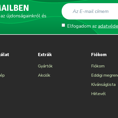
MAILBEN
 az újdonságainkról és
Elfogadom az
adatvéde
gálat
Extrák
Fiókom
Gyártók
Fiókom
kép
Akciók
Eddigi megre
Kívánságlista
Hírlevél