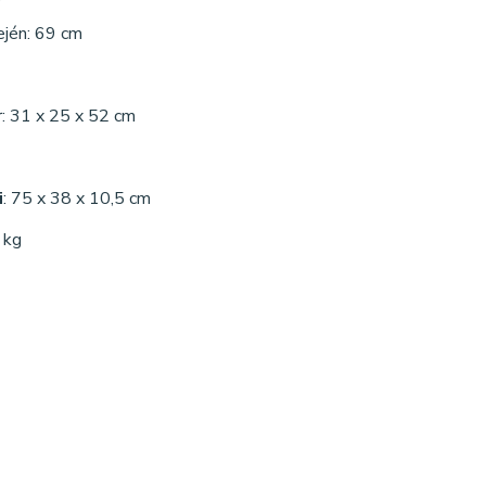
ején: 69 cm
: 31 x 25 x 52 cm
i
: 75 x 38 x 10,5 cm
3 kg