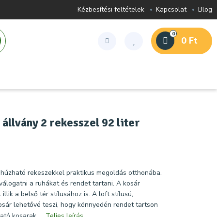
Kézbesítési feltételek
Kapcsolat
Blog
0
0 Ft
állvány 2 rekesszel 92 liter
ihúzható rekeszekkel praktikus megoldás otthonába.
álogatni a ruhákat és rendet tartani. A kosár
 illik a belső tér stílusához is. A loft stílusú,
sár lehetővé teszi, hogy könnyedén rendet tartson
tó kosarak ...
Teljes leírás