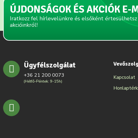
ÚJDONSÁGOK ÉS AKCIÓK E-
Iratkozz fel hírlevelünkre és elsőként értesülhetsz
akcióinkról!
Ügyfélszolgálat
Vevőszol
+36 21 200 0073
Kapcsolat
(Hétfő-Péntek: 9-15h)
Honlaptér