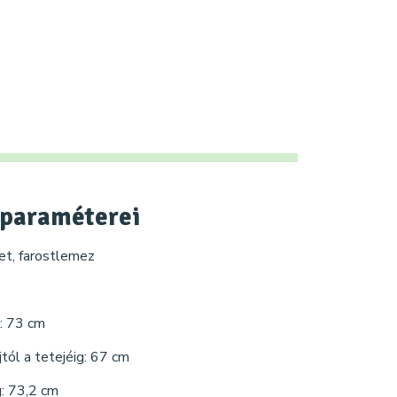
paraméterei
vet, farostlemez
: 73 cm
tól a tetejéig: 67 cm
g: 73,2 cm