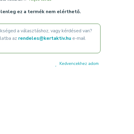
lenleg ez a termék nem elérthető.
ükséged a választáshoz, vagy kérdésed van?
olatba az
rendeles@kertaktiv.hu
e-mail
Kedvencekhez adom