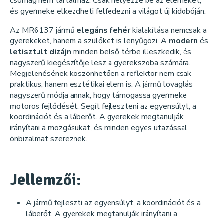
csomag nem tartalmaz. Csak helyezze be az elemeket,
és gyermeke elkezdheti felfedezni a világot új kidobóján.
Az MR6137 jármű
elegáns
fehér
kialakítása nemcsak a
gyerekeket, hanem a szülőket is lenyűgözi. A
modern
és
letisztult
dizájn
minden belső térbe illeszkedik, és
nagyszerű kiegészítője lesz a gyerekszoba számára.
Megjelenésének köszönhetően a reflektor nem csak
praktikus, hanem esztétikai elem is. A jármű lovaglás
nagyszerű módja annak, hogy támogassa gyermeke
motoros fejlődését. Segít fejleszteni az egyensúlyt, a
koordinációt és a láberőt. A gyerekek megtanulják
irányítani a mozgásukat, és minden egyes utazással
önbizalmat szereznek.
Jellemzői:
A jármű fejleszti az egyensúlyt, a koordinációt és a
láberőt. A gyerekek megtanulják irányítani a