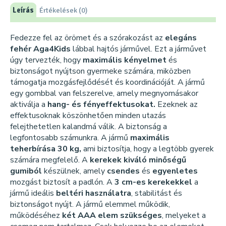
Leírás
Értékelések (0)
Fedezze fel az örömet és a szórakozást az
elegáns
fehér Aga4Kids
lábbal hajtós járművel. Ezt a járművet
úgy tervezték, hogy
maximális kényelmet
és
biztonságot nyújtson gyermeke számára, miközben
támogatja mozgásfejlődését és koordinációját. A jármű
egy gombbal van felszerelve, amely megnyomásakor
aktiválja a
hang- és fényeffektusokat.
Ezeknek az
effektusoknak köszönhetően minden utazás
felejthetetlen kalandmá válik. A biztonság a
legfontosabb számunkra. A jármű
maximális
teherbírása 30 kg,
ami biztosítja, hogy a legtöbb gyerek
számára megfelelő. A
kerekek kiváló minőségű
gumiból
készülnek, amely
csendes
és
egyenletes
mozgást biztosít a padlón. A
3 cm-es kerekekkel
a
jármű ideális
beltéri
használatra
, stabilitást és
biztonságot nyújt. A jármű elemmel működik,
működéséhez
két AAA elem szükséges
, melyeket a