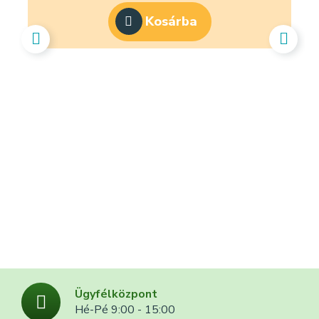
Kosárba
IN
Ügyfélközpont
Hé-Pé 9:00 - 15:00