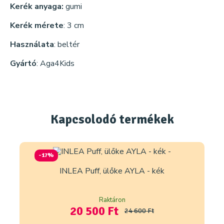
Kerék anyaga:
gumi
Kerék mérete
: 3 cm
Használata
: beltér
Gyártó
: Aga4Kids
Kapcsolodó
termékek
-17%
INLEA Puff, ülőke AYLA - kék
Raktáron
20 500 Ft
24 600 Ft