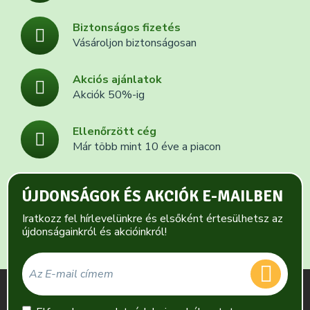
Biztonságos fizetés
Vásároljon biztonságosan
Akciós ajánlatok
Akciók 50%-ig
Ellenőrzött cég
Már több mint 10 éve a piacon
ÚJDONSÁGOK ÉS AKCIÓK E-MAILBEN
Iratkozz fel hírlevelünkre és elsőként értesülhetsz az
újdonságainkról és akcióinkról!