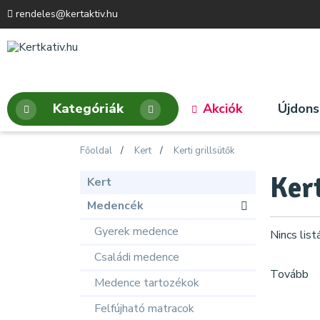
rendeles@kertaktiv.hu
Kategóriák
Akciók
Újdon
Főoldal
Kert
Kerti grillsütők
Kert
Kert
Medencék
Gyerek medence
Nincs lis
Családi medence
Tovább
Medence tartozékok
Felfújható matracok