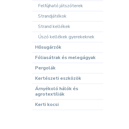
Felfújható játszóterek
Strandjátékok
Strand kellékek
Úszó kellékek gyerekeknek
Hősugárzók
Fóliasátrak és melegágyak
Pergolák
Kertészeti eszközök
Árnyékoló hálók és
agrotextíliák
Kerti kocsi