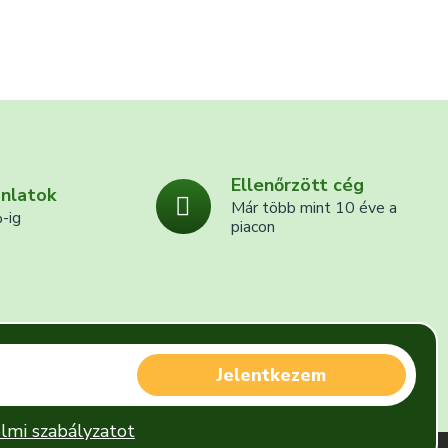
Ellenőrzött cég
ánlatok
Már több mint 10 éve a
-ig
piacon
Jelentkezem
lmi szabályzatot