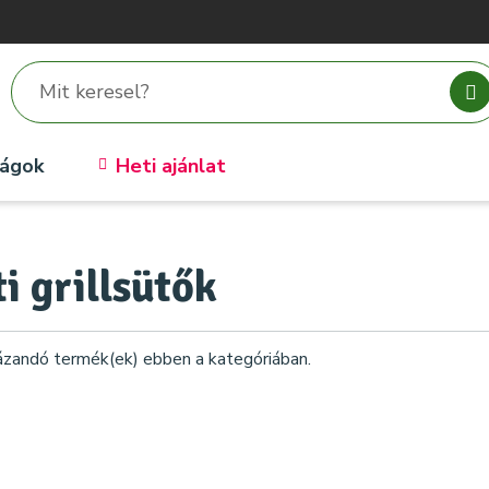
ságok
Heti ajánlat
i grillsütők
tázandó termék(ek) ebben a kategóriában.