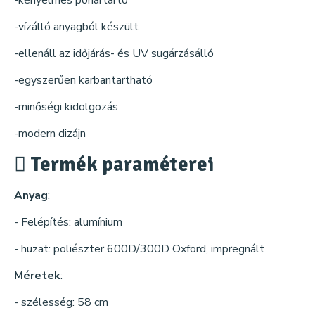
-kényelmes pohártartó
-vízálló anyagból készült
-ellenáll az időjárás- és UV sugárzásálló
-egyszerűen karbantartható
-minőségi kidolgozás
-modern dizájn
Termék paraméterei
Anyag
:
- Felépítés: alumínium
- huzat: poliészter 600D/300D Oxford, impregnált
Méretek
:
- szélesség: 58 cm