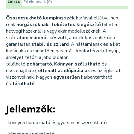
Leírás
Értékelések (0)
Összecsukható kemping szék
karfával ellátva, nem
csak
horgászoknak
.
Tökéletes kiegészítő
lehet a
hétvégi házaknál is vagy akár modellezőknek. A
szék
alumíniumból készült
, aminek köszönhetően
garantáltan
stabil és szilárd
. A háttámlának és a két
karfának köszönhetően garantált konfortérzetet nyújt,
amelyet tetőzi a jobb oldalon
található
pohártartó
.
Könnyen szállítható
és
összehajtható,
ellenáll az időjárásnak
és az éghajlati
viszonyoknak. Nagyon
egyszerűen
karbantartható
és
tárolható
.
Jellemzők:
-könnyen hordozható és gyorsan összecsukható