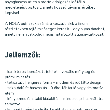
anyaghasználat és a precíz kidolgozás időtálló
megjelenést biztosít, amely hosszú távon is értéket
képvisel.
A NOLA puff azok számára készült, akik a finom
részletekben rejlő minőséget keresik – egy olyan darabot,
amely nem hivalkodik, mégis határozott stílusnyilatkozat.
Jellemzői:
- karakteres, bordázott felület – vizuális mélység és
prémium hatás
- letisztult, hengeres forma – modern és időtálló design
- sokoldalú felhasználás – ülőke, lábtartó vagy dekoratív
elem
- kényelmes és stabil kialakítás – mindennapi használatra
tervezve
- kompakt méret – ideális kisebb és nagyobb terekbe