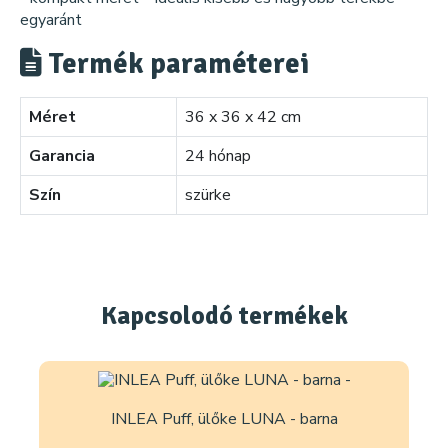
egyaránt
Termék paraméterei
Méret
36 x 36 x 42 cm
Garancia
24 hónap
Szín
szürke
Kapcsolodó
termékek
INLEA Puff, ülőke LUNA - barna