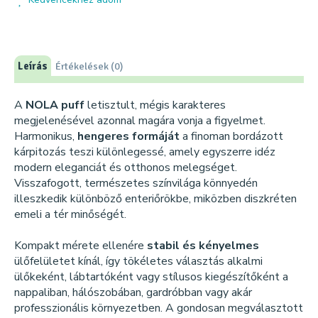
Leírás
Értékelések (0)
A
NOLA puff
letisztult, mégis karakteres
megjelenésével azonnal magára vonja a figyelmet.
Harmonikus,
hengeres formáját
a finoman bordázott
kárpitozás teszi különlegessé, amely egyszerre idéz
modern eleganciát és otthonos melegséget.
Visszafogott, természetes színvilága könnyedén
illeszkedik különböző enteriőrökbe, miközben diszkréten
emeli a tér minőségét.
Kompakt mérete ellenére
stabil és kényelmes
ülőfelületet kínál, így tökéletes választás alkalmi
ülőkeként, lábtartóként vagy stílusos kiegészítőként a
nappaliban, hálószobában, gardróbban vagy akár
professzionális környezetben. A gondosan megválasztott