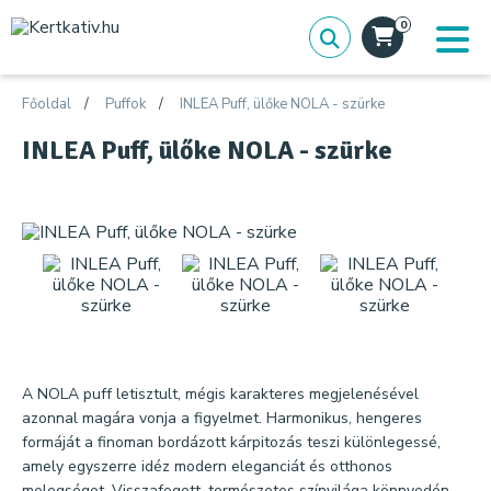
0
Főoldal
Puffok
INLEA Puff, ülőke NOLA - szürke
INLEA Puff, ülőke NOLA - szürke
A NOLA puff letisztult, mégis karakteres megjelenésével
azonnal magára vonja a figyelmet. Harmonikus, hengeres
formáját a finoman bordázott kárpitozás teszi különlegessé,
amely egyszerre idéz modern eleganciát és otthonos
melegséget. Visszafogott, természetes színvilága könnyedén