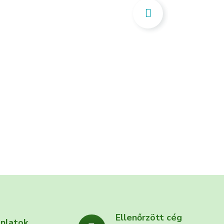
Ellenőrzött cég
ánlatok