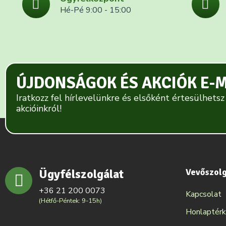
Hé-Pé 9:00 - 15:00
ÚJDONSÁGOK ÉS AKCIÓK E-
Iratkozz fel hírlevelünkre és elsőként értesülhetsz
akcióinkról!
Ügyfélszolgálat
Vevőszol
+36 21 200 0073
Kapcsolat
(Hétfő-Péntek: 9-15h)
Honlaptér