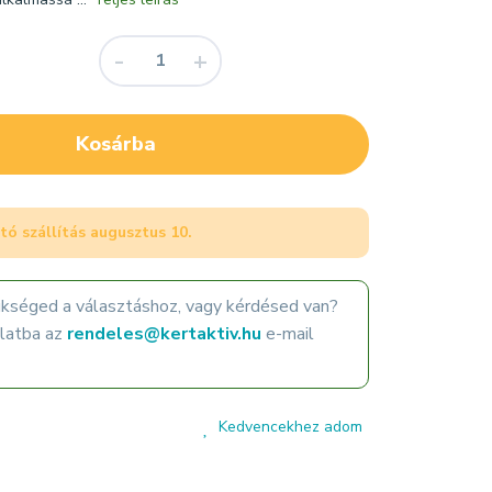
Kosárba
tó szállítás
augusztus 10.
ükséged a választáshoz, vagy kérdésed van?
olatba az
rendeles@kertaktiv.hu
e-mail
Kedvencekhez adom