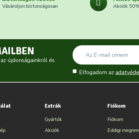
Vásároljon biztonságosan
Akciók 50%
MAILBEN
 az újdonságainkról és
Elfogadom az
adatvéde
gálat
Extrák
Fiókom
Gyártók
Fiókom
kép
Akciók
Eddigi megre