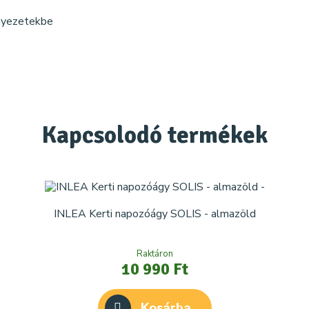
rnyezetekbe
Kapcsolodó
termékek
INLEA Kerti napozóágy SOLIS - almazöld
Raktáron
10 990 Ft
Kosárba