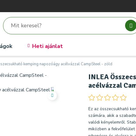
ságok
Heti ajánlat
szecsukható kemping napozóágy acélvázzal CampSteel - zöld
INLEA Összecs
acélvázzal Cam
Ez az összecsukható ke
számára, akik a szabadt
valódi kényelemről. Stab
miközben a fekvőfelület
pihenésre és alvásra is a