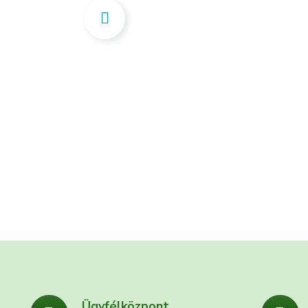
Ügyfélközpont