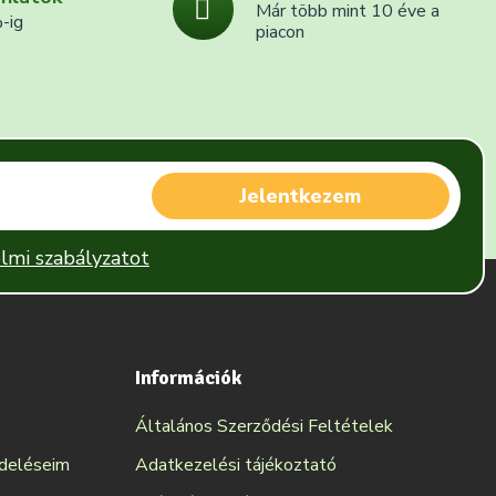
Már több mint 10 éve a
-ig
piacon
Jelentkezem
lmi szabályzatot
Információk
Általános Szerződési Feltételek
ndeléseim
Adatkezelési tájékoztató