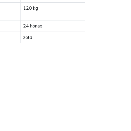
120 kg
24 hónap
zöld