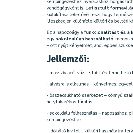
kempingezéshez, nyaraláshoz, horgászath
vendégágyként is.
Letisztult formavilá
kialakítása lehetővé teszi, hogy termés
illeszkedjen különféle kültéri és beltéri 
Ez a napozóágy a
funkcionalitást és a
egy
sokoldalúan használható
, megbízh
– ott nyújt kényelmet, ahol éppen szüksé
Jellemzői:
- masszív acél váz – stabil és terhelhető 
- alvásra is alkalmas – kényelmes, egyen
- összecsukható szerkezet – könnyű száll
helytakarékos tárolás
- sokoldalú felhasználás – napozáshoz, p
kempingezéshez
- időtálló kivitel – kültéri használatra te