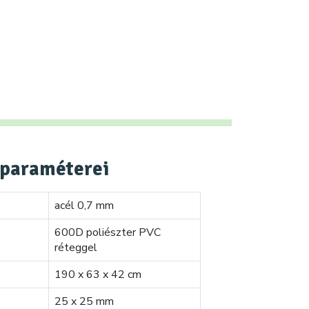
paraméterei
acél 0,7 mm
600D poliészter PVC
réteggel
190 x 63 x 42 cm
25 x 25 mm