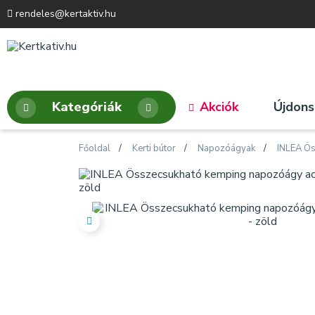
rendeles@kertaktiv.hu
Kategóriák
Akciók
Újdon
Főoldal
Kerti bútor
Napozóágyak
INLEA Ös