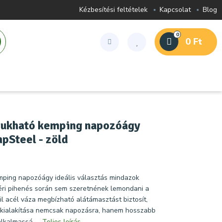
Kézbesítési feltételek
Kapcsolat
Blog
0
0 Ft
ukható kemping napozóágy
pSteel - zöld
mping napozóágy ideális választás mindazok
éri pihenés során sem szeretnének lemondani a
il acél váza megbízható alátámasztást biztosít,
 kialakítása nemcsak napozásra, hanem hosszabb
lkalmassá ...
Teljes leírás