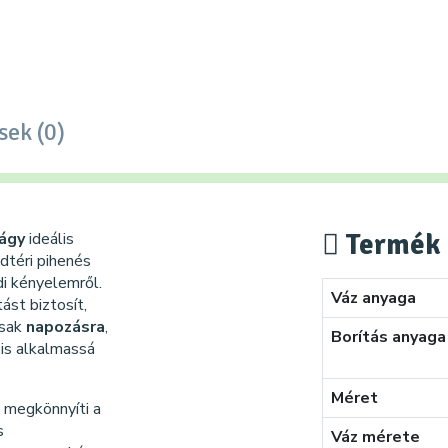
sek (0)
Termék 
ágy
ideális
dtéri pihenés
i kényelemről.
Váz anyaga
st biztosít,
csak
napozásra
,
Borítás anyaga
is alkalmassá
Méret
e
megkönnyíti a
s
Váz mérete