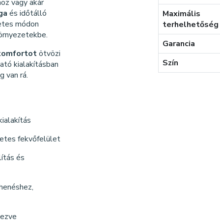
oz vagy akár
ga
és időtálló
Maximális
zetes módon
terhelhetőség
környezetekbe.
Garancia
 komfortot
ötvözi
Szín
ató kialakításban
g van rá.
kialakítás
letes fekvőfelület
ítás és
ihenéshez,
rvezve