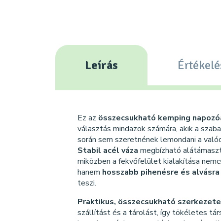
Leírás
Értékelé
Ez az
összecsukható kemping napozó
választás mindazok számára, akik a szaba
során sem szeretnének lemondani a valód
Stabil acél váza
megbízható alátámasztá
miközben a fekvőfelület kialakítása nem
hanem
hosszabb pihenésre és alvásra
teszi.
Praktikus, összecsukható szerkezet
szállítást és a tárolást, így tökéletes tár