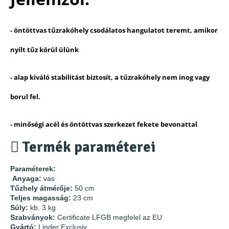
- öntöttvas tűzrakóhely csodálatos hangulatot teremt, amikor
nyílt tűz körül ülünk
- alap kiváló stabilitást biztosít, a tűzrakóhely nem inog vagy
borul fel.
- minőségi acél és öntöttvas szerkezet fekete bevonattal
Termék paraméterei
Paraméterek:
Anyaga:
vas
Tűzhely átmérője:
50 cm
Teljes magasság:
23 cm
Súly:
kb. 3 kg
Szabványok:
Certificate LFGB megfelel az EU
Gyártó:
Linder Exclusiv