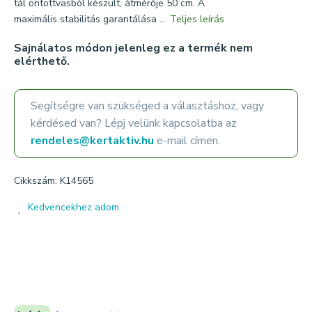
tál öntöttvasból készült, átmérője 50 cm. A
maximális stabilitás garantálása ...
Teljes leírás
Sajnálatos módon jelenleg ez a termék nem
elérthető.
Segítségre van szükséged a választáshoz, vagy
kérdésed van? Lépj velünk kapcsolatba az
rendeles@kertaktiv.hu
e-mail címen.
Cikkszám: K14565
Kedvencekhez adom