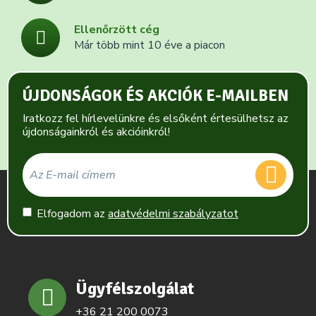
Ellenőrzött cég
Már több mint 10 éve a piacon
ÚJDONSÁGOK ÉS AKCIÓK E-MAILBEN
Iratkozz fel hírlevelünkre és elsőként értesülhetsz az
újdonságainkról és akcióinkról!
Elfogadom az
adatvédelmi szabályzatot
Ügyfélszolgálat
+36 21 200 0073