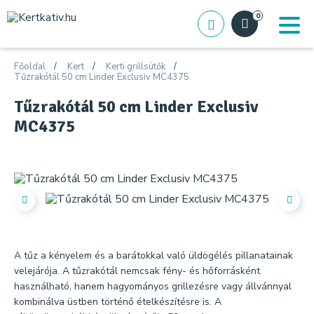
0
Főoldal
Kert
Kerti grillsütők
Tűzrakótál 50 cm Linder Exclusiv MC4375
Tűzrakótál 50 cm Linder Exclusiv
MC4375
A tűz a kényelem és a barátokkal való üldögélés pillanatainak
velejárója. A tűzrakótál nemcsak fény- és hőforrásként
használható, hanem hagyományos grillezésre vagy állvánnyal
kombinálva üstben történő ételkészítésre is. A