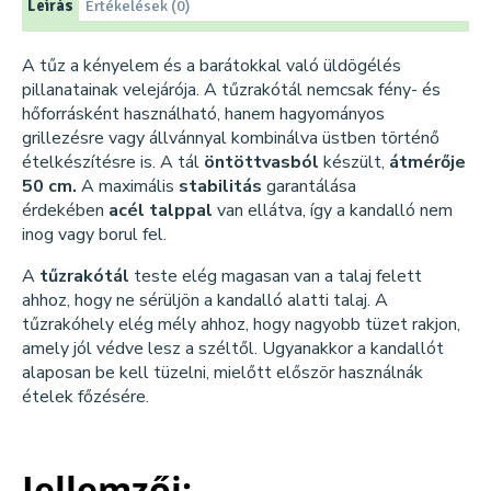
Leírás
Értékelések (0)
A tűz a kényelem és a barátokkal való üldögélés
pillanatainak velejárója. A tűzrakótál nemcsak fény- és
hőforrásként használható, hanem hagyományos
grillezésre vagy állvánnyal kombinálva üstben történő
ételkészítésre is. A tál
öntöttvasból
készült,
átmérője
50 cm.
A maximális
stabilitás
garantálása
érdekében
acél talppal
van ellátva, így a kandalló nem
inog vagy borul fel.
A
tűzrakótál
teste elég magasan van a talaj felett
ahhoz, hogy ne sérüljön a kandalló alatti talaj. A
tűzrakóhely elég mély ahhoz, hogy nagyobb tüzet rakjon,
amely jól védve lesz a széltől. Ugyanakkor a kandallót
alaposan be kell tüzelni, mielőtt először használnák
ételek főzésére.
Jellemzői: