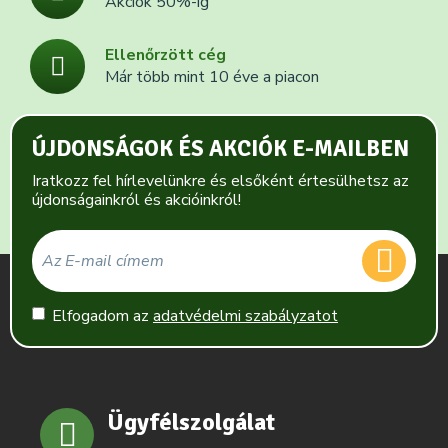
Akciók 50%-ig
Ellenőrzött cég
Már több mint 10 éve a piacon
ÚJDONSÁGOK ÉS AKCIÓK E-MAILBEN
Iratkozz fel hírlevelünkre és elsőként értesülhetsz az
újdonságainkról és akcióinkról!
Elfogadom az
adatvédelmi szabályzatot
Ügyfélszolgálat