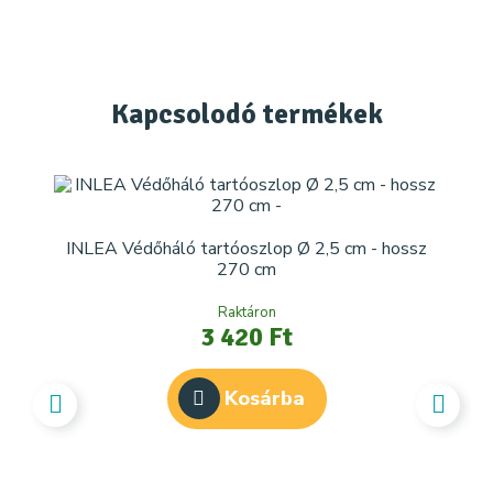
Kapcsolodó
termékek
INLEA Védőháló tartóoszlop Ø 2,5 cm - hossz
270 cm
Raktáron
3 420 Ft
Kosárba
IN