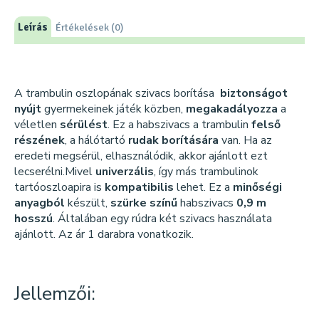
Leírás
Értékelések (0)
A trambulin oszlopának szivacs borítása
biztonságot
nyújt
gyermekeinek játék közben,
megakadályozza
a
véletlen
sérülést
. Ez a habszivacs a trambulin
felső
részének
, a hálótartó
rudak borítására
van. Ha az
eredeti megsérül, elhasználódik, akkor ajánlott ezt
lecserélni.Mivel
univerzális
, így más trambulinok
tartóoszloapira is
kompatibilis
lehet. Ez a
minőségi
anyagból
készült,
szürke színű
habszivacs
0,9 m
hosszú
. Általában egy rúdra két szivacs használata
ajánlott. Az ár 1 darabra vonatkozik.
Jellemzői: