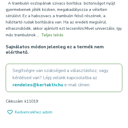
A trambulin oszlopának szivacs borítása biztonságot nyújt
gyermekeinek játék közben, megakadályozza a véletlen
sérülést. Ez a habszivacs a trambulin felső részének, a
hálótartó rudak borítására van. Ha az eredeti megsérül,
elhasználódik, akkor ajánlott ezt lecserélni.Mivel univerzális, így
más trambulinok ...
Teljes leírás
Sajnálatos módon jelenleg ez a termék nem
elérthető.
Segítségre van szükséged a választáshoz, vagy
kérdésed van? Lépj velünk kapcsolatba az
rendeles@kertaktiv.hu
e-mail címen.
Cikkszám: k11019
Kedvencekhez adom