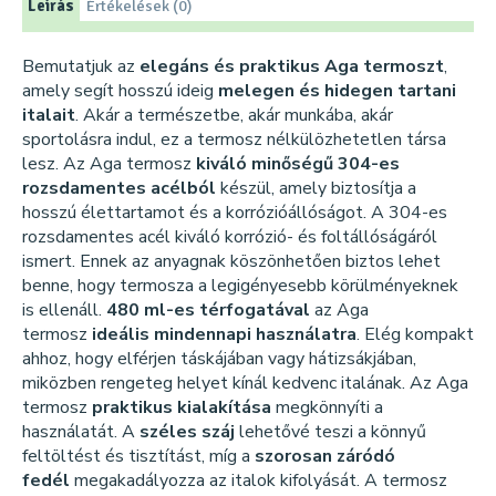
Leírás
Értékelések (0)
Bemutatjuk az
elegáns és praktikus Aga termoszt
,
amely segít hosszú ideig
melegen és hidegen tartani
italait
. Akár a természetbe, akár munkába, akár
sportolásra indul, ez a termosz nélkülözhetetlen társa
lesz. Az Aga termosz
kiváló minőségű 304-es
rozsdamentes acélból
készül, amely biztosítja a
hosszú élettartamot és a korrózióállóságot. A 304-es
rozsdamentes acél kiváló korrózió- és foltállóságáról
ismert. Ennek az anyagnak köszönhetően biztos lehet
benne, hogy termosza a legigényesebb körülményeknek
is ellenáll.
480 ml-es térfogatával
az Aga
termosz
ideális mindennapi használatra
. Elég kompakt
ahhoz, hogy elférjen táskájában vagy hátizsákjában,
miközben rengeteg helyet kínál kedvenc italának. Az Aga
termosz
praktikus kialakítása
megkönnyíti a
használatát. A
széles száj
lehetővé teszi a könnyű
feltöltést és tisztítást, míg a
szorosan záródó
fedél
megakadályozza az italok kifolyását. A termosz