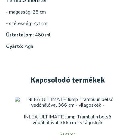
Termosz méretei:
- magasság: 25 cm
- szélesség: 7,3 cm
Űrtartalom:
480 ml
Gyártó:
Aga
Kapcsolodó
termékek
INLEA ULTIMATE Jump Trambulin belső
védőhálóval 366 cm - világoskék
Raktáron