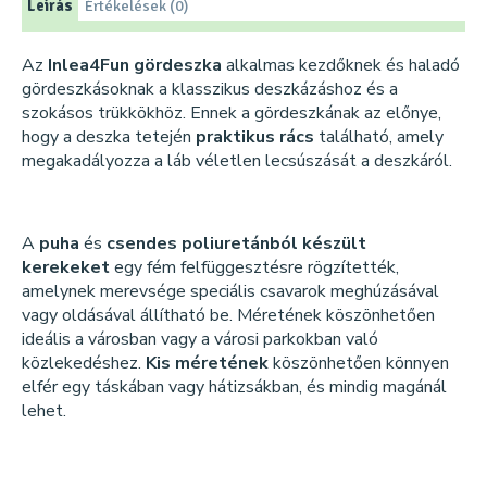
Leírás
Értékelések (0)
Az
Inlea4Fun gördeszka
alkalmas kezdőknek és haladó
gördeszkásoknak a klasszikus deszkázáshoz és a
szokásos trükkökhöz. Ennek a gördeszkának az előnye,
hogy a deszka tetején
praktikus rács
található, amely
megakadályozza a láb véletlen lecsúszását a deszkáról.
A
puha
és
csendes poliuretánból készült
kerekeket
egy fém felfüggesztésre rögzítették,
amelynek merevsége speciális csavarok meghúzásával
vagy oldásával állítható be. Méretének köszönhetően
ideális a városban vagy a városi parkokban való
közlekedéshez.
Kis méretének
köszönhetően könnyen
elfér egy táskában vagy hátizsákban, és mindig magánál
lehet.