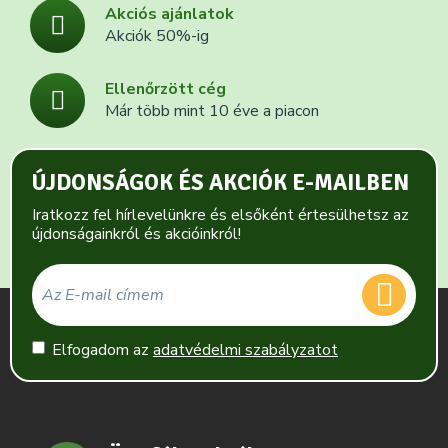
Akciós ajánlatok
Akciók 50%-ig
Ellenőrzött cég
Már több mint 10 éve a piacon
ÚJDONSÁGOK ÉS AKCIÓK E-MAILBEN
Iratkozz fel hírlevelünkre és elsőként értesülhetsz az
újdonságainkról és akcióinkról!
Elfogadom az
adatvédelmi szabályzatot