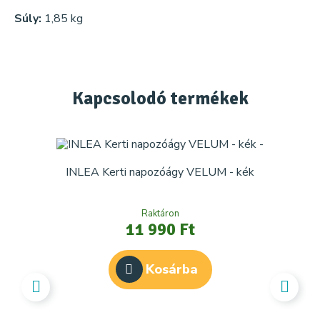
Súly:
1,85 kg
Kapcsolodó
termékek
INLEA Kerti napozóágy VELUM - kék
Raktáron
11 990 Ft
Kosárba