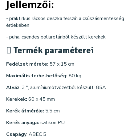
Jellemzői:
- praktirkus rácsos deszka felszín a csúszásmentesség
érdekében
- puha, csendes poliuretánból készült kerekek
Termék paraméterei
Fedélzet mérete:
57 x 15 cm
Maximális terhelhetőség:
80 kg
Alváz:
3 ", alumíniumötvözetből készült 85A
Kerekek:
60 x 45 mm
Kerék átmérője:
5,5 cm
Kerék anyaga:
szilikon PU
Csapágy
: ABEC 5