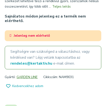
szerkezet lehetővé teszi a rendkívül gyors, szerszámok nélküli
összeszerelést, így több időt ...
Teljes leírás
Sajnálatos módon jelenleg ez a termék nem
elérthető.
Jelenleg nem elérhető
Segítségre van szükséged a választáshoz, vagy
kérdésed van? Lépj velünk kapcsolatba az
rendeles@kertaktiv.hu
e-mail címen.
Gyártó:
GARDEN LINE
Cikkszám: NAM9031
Kedvencekhez adom