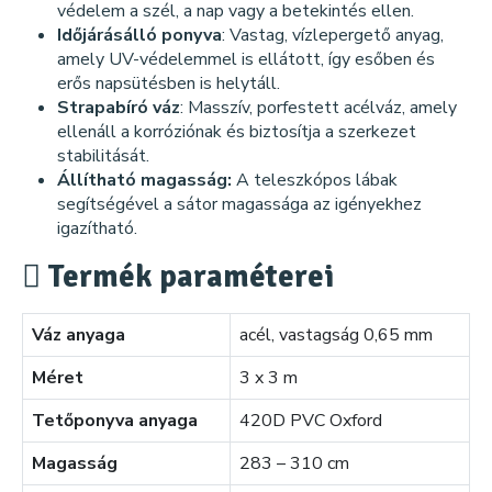
védelem a szél, a nap vagy a betekintés ellen.
Időjárásálló ponyva
: Vastag, vízlepergető anyag,
amely UV-védelemmel is ellátott, így esőben és
erős napsütésben is helytáll.
Strapabíró váz
: Masszív, porfestett acélváz, amely
ellenáll a korróziónak és biztosítja a szerkezet
stabilitását.
Állítható magasság:
A teleszkópos lábak
segítségével a sátor magassága az igényekhez
igazítható.
Termék paraméterei
Váz anyaga
acél, vastagság 0,65 mm
Méret
3 x 3 m
Tetőponyva anyaga
420D PVC Oxford
Magasság
283 – 310 cm