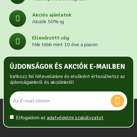
Akciós ajánlatok
Akciók 50%-ig
Ellenőrzött cég
Már több mint 10 éve a piacon
ÚJDONSÁGOK ÉS AKCIÓK E-MAILBEN
Iratkozz fel hírlevelünkre és elsőként értesülhetsz az
újdonságainkról és akcióinkról!
Elfogadom az
adatvédelmi szabályzatot