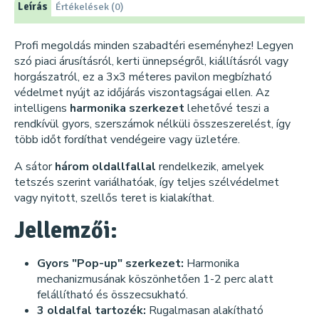
Leírás
Értékelések (0)
Profi megoldás minden szabadtéri eseményhez! Legyen
szó piaci árusításról, kerti ünnepségről, kiállításról vagy
horgászatról, ez a 3x3 méteres pavilon megbízható
védelmet nyújt az időjárás viszontagságai ellen. Az
intelligens
harmonika szerkezet
lehetővé teszi a
rendkívül gyors, szerszámok nélküli összeszerelést, így
több időt fordíthat vendégeire vagy üzletére.
A sátor
három oldallfallal
rendelkezik, amelyek
tetszés szerint variálhatóak, így teljes szélvédelmet
vagy nyitott, szellős teret is kialakíthat.
Jellemzői:
Gyors "Pop-up" szerkezet:
Harmonika
mechanizmusának köszönhetően 1-2 perc alatt
felállítható és összecsukható.
3 oldalfal tartozék:
Rugalmasan alakítható