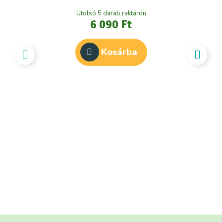
Utolsó 5 darab raktáron
6 090 Ft
Kosárba
Ús