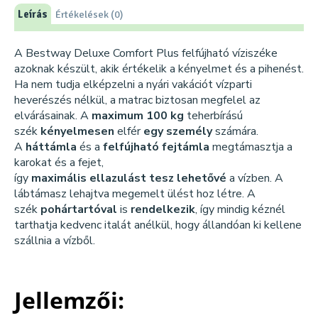
Leírás
Értékelések (0)
A Bestway Deluxe Comfort Plus felfújható víziszéke
azoknak készült, akik értékelik a kényelmet és a pihenést.
Ha nem tudja elképzelni a nyári vakációt vízparti
heverészés nélkül, a matrac biztosan megfelel az
elvárásainak. A
maximum 100 kg
teherbírású
szék
kényelmesen
elfér
egy személy
számára.
A
háttámla
és a
felfújható fejtámla
megtámasztja a
karokat és a fejet,
így
maximális ellazulást tesz lehetővé
a vízben. A
lábtámasz lehajtva megemelt ülést hoz létre. A
szék
pohártartóval
is
rendelkezik
, így mindig kéznél
tarthatja kedvenc italát anélkül, hogy állandóan ki kellene
szállnia a vízből.
Jellemzői: