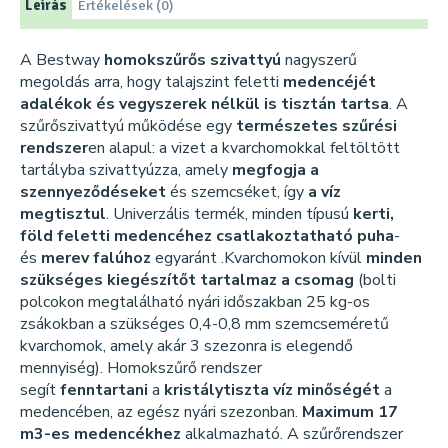
Leírás
Értékelések (0)
A Bestway
homokszűrős szivattyú
nagyszerű
megoldás arra, hogy talajszint feletti
medencéjét
adalékok és vegyszerek nélkül is tisztán tartsa
. A
szűrőszivattyú működése egy
természetes szűrési
rendszer
en alapul: a vizet a kvarchomokkal feltöltött
tartályba szivattyúzza, amely
megfogja a
szennyeződéseket
és szemcséket, így
a víz
megtisztul
. Univerzális termék, minden típusú
kerti,
föld feletti medencéhez csatlakoztatható puha
-
és
merev falúhoz
egyaránt .Kvarchomokon kívül
minden
szükséges kiegészítőt tartalmaz a csomag
(bolti
polcokon megtalálható nyári időszakban 25 kg-os
zsákokban a szükséges 0,4-0,8 mm szemcseméretű
kvarchomok, amely akár 3 szezonra is elegendő
mennyiség). Homokszűrő rendszer
segít
fenntartani
a
kristálytiszta víz minőségét
a
medencében, az egész nyári szezonban.
Maximum 17
m3-es medencékhez
alkalmazható. A szűrőrendszer