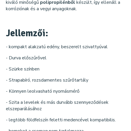
kiváló minőségű
polipropilénből
készült, így ellenáll a
korróziónak és a vegyi anyagoknak.
Jellemzői:
- kompakt alakzatú edény, beszerelt szivattyúval
- Durva előszűrővel
- Szürke színben
- Strapabíró, rozsdamentes szűrőtartály
- Könnyen leolvasható nyomásmérő
- Szita a levelek és más durvább szennyeződések
elszeparálásához
- legtöbb földfelszín feletti medencével kompatibilis.