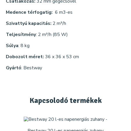
Csatlakozás:
32 mm gégecsővel
Medence térfogatig:
6 m3-es
Szivattyú kapacitás:
2 m³/h
Teljesítmény
: 2 m³/h (85 W)
Súlya
: 8 kg
Dobozolt méret:
36 x 36 x 53 cm
Gyártó
: Bestway
Kapcsolodó
termékek
Bestway 20 l-es napenergiás zuhany