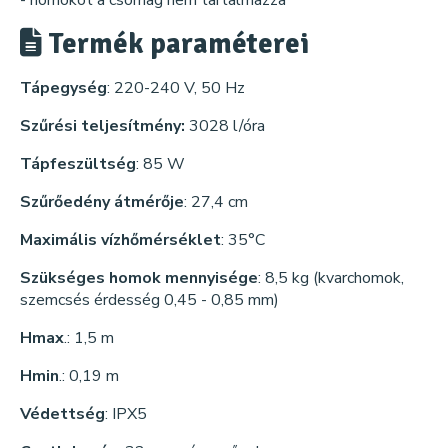
- homokot a csomag nem tartalmazza
Termék paraméterei
Tápegység
: 220-240 V, 50 Hz
Szűrési teljesítmény:
3028 l/óra
Tápfeszültség
: 85 W
Szűrőedény átmérője
: 27,4 cm
Maximális vízhőmérséklet
: 35°C
Szükséges homok mennyisége
: 8,5 kg (kvarchomok,
szemcsés érdesség 0,45 - 0,85 mm)
Hmax
.: 1,5 m
Hmin
.: 0,19 m
Védettség
: IPX5