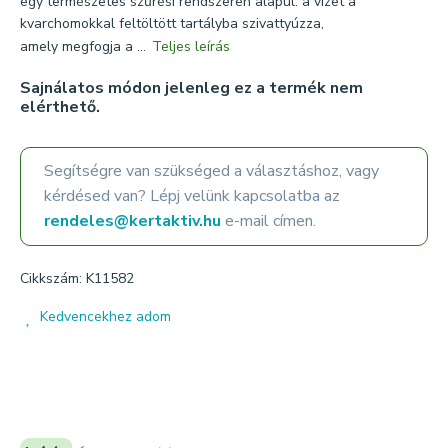
egy természetes szűrési rendszeren alapul: a vizet a
kvarchomokkal feltöltött tartályba szivattyúzza,
amely megfogja a ...
Teljes leírás
Sajnálatos módon jelenleg ez a termék nem
elérthető.
Segítségre van szükséged a választáshoz, vagy
kérdésed van? Lépj velünk kapcsolatba az
rendeles@kertaktiv.hu
e-mail címen.
Cikkszám: K11582
Kedvencekhez adom