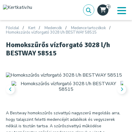
0
Főoldal
Kert
Medencék
Medence tartozékok
Homokszűrős vízforgató 3028 l/h BESTWAY 58515
Homokszűrős vízforgató 3028 l/h
BESTWAY 58515
A Bestway homokszűrős szivattyú nagyszerű megoldás arra,
hogy talajszint feletti medencéjét adalékok és vegyszerek
nélkül is tisztán tartsa. A szűrőszivattyú működése