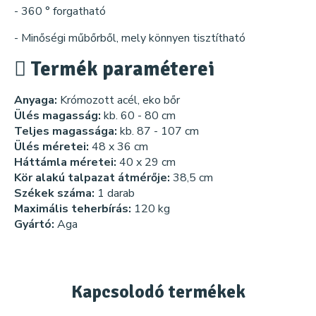
- 360 ° forgatható
- Minőségi műbőrből, mely könnyen tisztítható
Termék paraméterei
Anyaga:
Krómozott acél, eko bőr
Ülés magasság:
kb. 60 - 80 cm
Teljes magassága:
kb. 87 - 107 cm
Ülés méretei:
48 x 36 cm
Háttámla méretei:
40 x 29 cm
Kör alakú talpazat átmérője:
38,5 cm
Székek száma:
1 darab
Maximális teherbírás:
120 kg
Gyártó:
Aga
Kapcsolodó
termékek