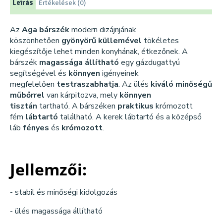
Leírás
Értékelések (0)
Az
Aga bárszék
modern dizájnjának
köszönhetően
gyönyörű küllemével
tökéletes
kiegészítője lehet minden konyhának, étkezőnek. A
bárszék
magassága állítható
egy gázdugattyú
segítségével és
könnyen
igényeinek
megfelelően
testraszabhatja
. Az ülés
kiváló minőségű
műbőrrel
van kárpitozva, mely
könnyen
tisztán
tartható. A bárszéken
praktikus
krómozott
fém
lábtartó
található. A kerek lábtartó és a középső
láb
fényes
és
krómozott
.
Jellemzői:
- stabil és minőségi kidolgozás
- ülés magassága állítható