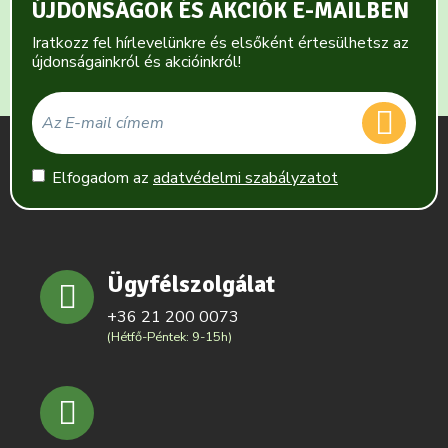
ÚJDONSÁGOK ÉS AKCIÓK E-MAILBEN
Iratkozz fel hírlevelünkre és elsőként értesülhetsz az
újdonságainkról és akcióinkról!
Elfogadom az
adatvédelmi szabályzatot
Ügyfélszolgálat
+36 21 200 0073
(Hétfő-Péntek: 9-15h)