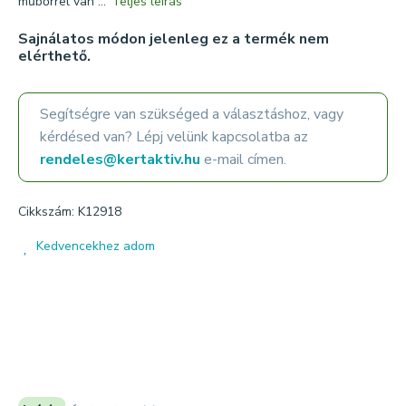
műbőrrel van ...
Teljes leírás
Sajnálatos módon jelenleg ez a termék nem
elérthető.
Segítségre van szükséged a választáshoz, vagy
kérdésed van? Lépj velünk kapcsolatba az
rendeles@kertaktiv.hu
e-mail címen.
Cikkszám: K12918
Kedvencekhez adom