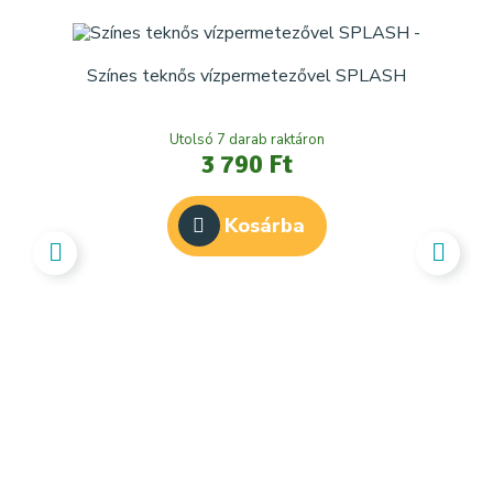
Színes teknős vízpermetezővel SPLASH
Utolsó 7 darab raktáron
3 790 Ft
Kosárba
IN