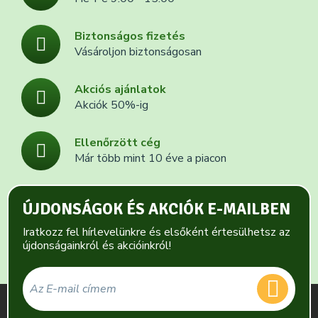
Biztonságos fizetés
Vásároljon biztonságosan
Akciós ajánlatok
Akciók 50%-ig
Ellenőrzött cég
Már több mint 10 éve a piacon
ÚJDONSÁGOK ÉS AKCIÓK E-MAILBEN
Iratkozz fel hírlevelünkre és elsőként értesülhetsz az
újdonságainkról és akcióinkról!