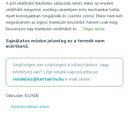
A pót védőháló tökéletes választás lehet, mikor az eredeti
védőháló megsérül, esetleg valamilyen erős mechanikai hatás
miatt komolyabban rongálódik és cserére szorul. Ekkor nem kell
megvásárolni az egész trambulin készletet, hanem csak elég
beszerezni egy trambulin védőhálót és ...
Teljes leírás
Sajnálatos módon jelenleg ez a termék nem
elérthető.
Segítségre van szükséged a választáshoz, vagy
kérdésed van? Lépj velünk kapcsolatba az
rendeles@kertaktiv.hu
e-mail címen.
Cikkszám: K12506
Kedvencekhez adom