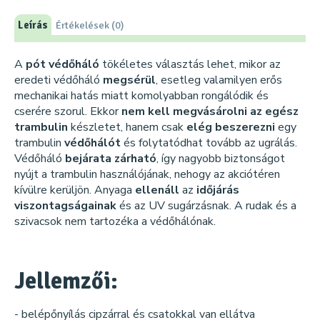
Leírás
Értékelések (0)
A
pót védőháló
tökéletes választás lehet, mikor az
eredeti védőháló
megsérül
, esetleg valamilyen erős
mechanikai hatás miatt komolyabban rongálódik és
cserére szorul. Ekkor
nem kell megvásárolni az egész
trambulin
készletet, hanem csak
elég beszerezni
egy
trambulin
védőhálót
és folytatódhat tovább az ugrálás.
Védőháló
bejárata zárható
, így nagyobb biztonságot
nyújt a trambulin használójának, nehogy az akciótéren
kívülre kerüljön. Anyaga
ellenáll
az
időjárás
viszontagságainak
és az UV sugárzásnak. A rudak és a
szivacsok nem tartozéka a védőhálónak.
Jellemzői:
- belépőnyílás cipzárral és csatokkal van ellátva