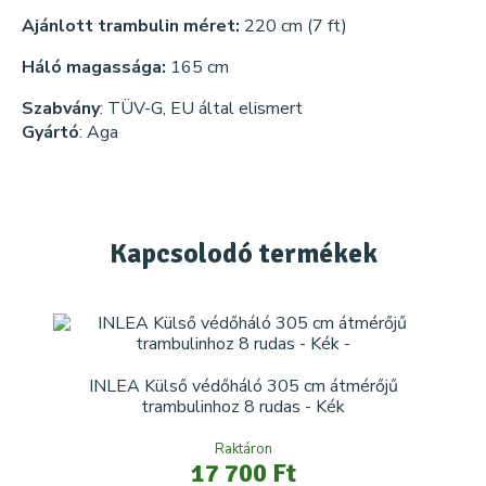
Ajánlott trambulin méret:
220 cm (7 ft)
Háló magassága:
165 cm
Szabvány
: TÜV-G, EU által elismert
Gyártó
: Aga
Kapcsolodó
termékek
INLEA Külső védőháló 305 cm átmérőjű
trambulinhoz 8 rudas - Kék
Raktáron
17 700 Ft