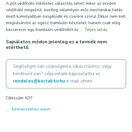
A pót védőháló tökéletes választás lehet, mikor az eredeti
védőháló megsérül, esetleg valamilyen erős mechanikai hatás
miatt komolyabban rongálódik és cserére szorul. Ekkor nem kell
megvásárolni az egész trambulin készletet, hanem csak elég
beszerezni egy trambulin védőhálót és ...
Teljes leírás
Sajnálatos módon jelenleg ez a termék nem
elérthető.
Segítségre van szükséged a választáshoz, vagy
kérdésed van? Lépj velünk kapcsolatba az
rendeles@kertaktiv.hu
e-mail címen.
Cikkszám: K37
Kedvencekhez adom