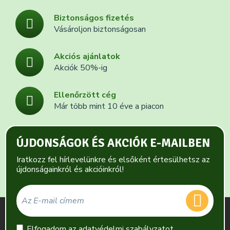
Biztonságos fizetés
Vásároljon biztonságosan
Akciós ajánlatok
Akciók 50%-ig
Ellenőrzött cég
Már több mint 10 éve a piacon
ÚJDONSÁGOK ÉS AKCIÓK E-MAILBEN
Iratkozz fel hírlevelünkre és elsőként értesülhetsz az
újdonságainkról és akcióinkról!
Elfogadom az
adatvédelmi szabályzatot