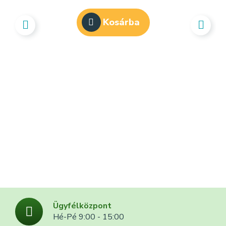
Kosárba
UL
Ügyfélközpont
Hé-Pé 9:00 - 15:00