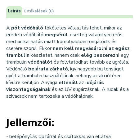
Leírás
Értékelések (0)
A
pót védőháló
tökéletes választás lehet, mikor az
eredeti védőháló
megsérül
, esetleg valamilyen erős
mechanikai hatás miatt komolyabban rongálódik és
cserére szorul. Ekkor
nem kell megvásárolni az egész
trambulin
készletet, hanem csak
elég beszerezni
egy
trambulin
védőhálót
és folytatódhat tovább az ugrálás.
Védőháló
bejárata zárható
, így nagyobb biztonságot
nyújt a trambulin használójának, nehogy az akciótéren
kívülre kerüljön. Anyaga
ellenáll
az
időjárás
viszontagságainak
és az UV sugárzásnak. A rudak és a
szivacsok nem tartozéka a védőhálónak.
Jellemzői:
- belépőnyílás cipzárral és csatokkal van ellátva