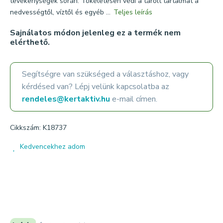
tevékenységek során. Tökéletesen védi a tárolt tartalmat a
nedvességtől, víztől és egyéb ...
Teljes leírás
Sajnálatos módon jelenleg ez a termék nem
elérthető.
Segítségre van szükséged a választáshoz, vagy
kérdésed van? Lépj velünk kapcsolatba az
rendeles@kertaktiv.hu
e-mail címen.
Cikkszám: K18737
Kedvencekhez adom