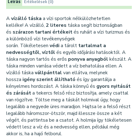
Leírás
Értékelések (0)
A
vízálló táska
a vízi sportok nélkülözhetetlen
kelléke! A vízálló,
2 literes
táska segít biztonságban
és
szárazon tartani értékeit
és ruháit a vízi turizmus és
a különböző vízi tevékenységek
során. Tökéletesen
védi
a tárolt
tartalmat a
nedvességtől, víztől
és egyéb időjárási hatásoktól. A
táska nagyon tartós és erős
ponyva anyagból
készült. A
táska minden varrása védett a víz behatolása ellen. A
vízálló táska
vállpánttal
van ellátva, melynek
hossza
igény szerint állítható
és így garantálja a
kényelmes hordozást. A táska könnyű és
gyors nyitását
és zárását
a tekercs felső rész biztosítja, amely csattal
van rögzítve. Töltse meg a táskát holmival úgy, hogy
legalább a negyede üres maradjon. Hajtsa le a felső részt
legalább háromszor-ötször, majd illessze össze a két
végét, és pattintsa be a csatot. A holmija így tökéletesen
védett lesz a víz és a nedvesség ellen, például még
akkor is, ha a hajó felborul.