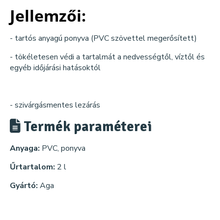
Jellemzői:
- tartós anyagú ponyva (PVC szövettel megerősített)
- tökéletesen védi a tartalmát a nedvességtől, víztől és
egyéb időjárási hatásoktól
- szivárgásmentes lezárás
Termék paraméterei
Anyaga:
PVC, ponyva
Űrtartalom:
2 l
Gyártó:
Aga