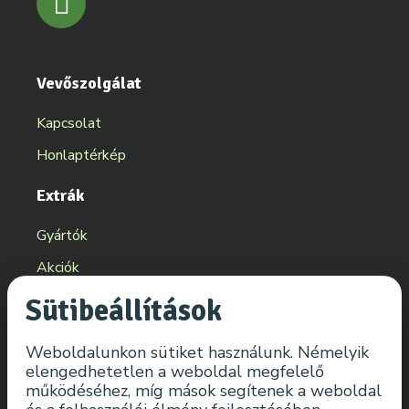
Vevőszolgálat
Kapcsolat
Honlaptérkép
Extrák
Gyártók
Akciók
Sütibeállítások
Fiókom
Fiókom
Weboldalunkon sütiket használunk. Némelyik
elengedhetetlen a weboldal megfelelő
Eddigi megrendeléseim
működéséhez, míg mások segítenek a weboldal