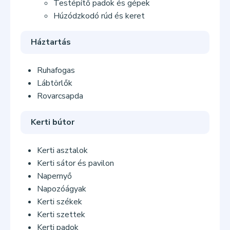
Testépítő padok és gépek
Húzódzkodó rúd és keret
Háztartás
Ruhafogas
Lábtörlők
Rovarcsapda
Kerti bútor
Kerti asztalok
Kerti sátor és pavilon
Napernyő
Napozóágyak
Kerti székek
Kerti szettek
Kerti padok