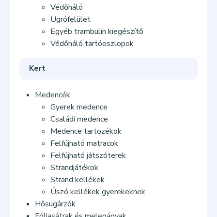
Védőháló
Ugrófelület
Egyéb trambulin kiegészítő
Védőháló tartóoszlopok
Kert
Medencék
Gyerek medence
Családi medence
Medence tartozékok
Felfújható matracok
Felfújható játszóterek
Strandjátékok
Strand kellékek
Úszó kellékek gyerekeknek
Hősugárzók
Fóliasátrak és melegágyak