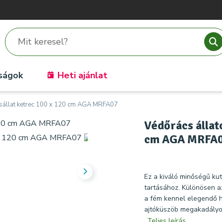
ságok
Heti ajánlat
kisállat ketrec 100 x 120 cm AGA MRFA07
Védőrács állato
cm AGA MRFA
Ez a kiváló minőségű ku
tartásához. Különösen a
a fém kennel elegendő he
ajtóküszöb megakadályoz
Teljes leírás