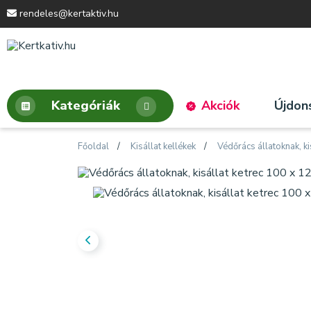
rendeles@kertaktiv.hu
Kategóriák
Akciók
Újdon
Főoldal
Kisállat kellékek
Védőrács állatoknak, 