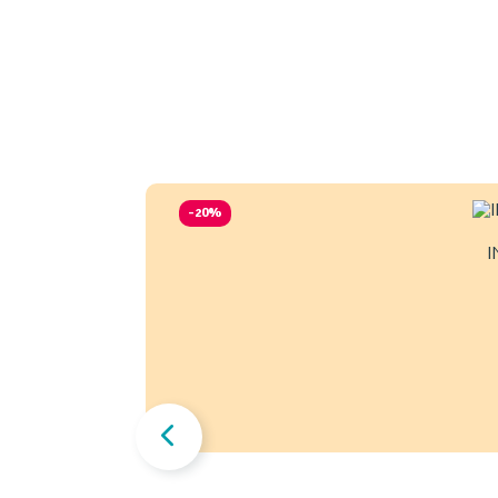
-20%
I