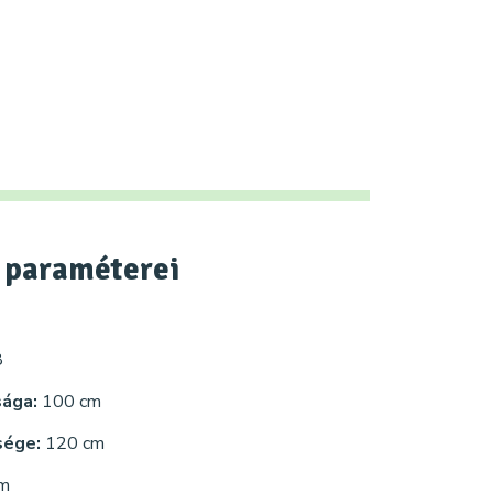
paraméterei
8
sága:
100 cm
sége:
120 cm
cm