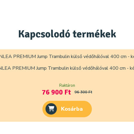
Kapcsolodó
termékek
NLEA PREMIUM Jump Trambulin külső védőhálóval 400 cm - k
Raktáron
76 900 Ft
96 300 Ft
Kosárba