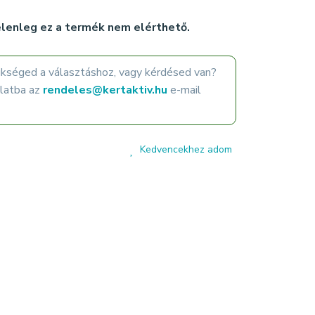
lenleg ez a termék nem elérthető.
ükséged a választáshoz, vagy kérdésed van?
olatba az
rendeles@kertaktiv.hu
e-mail
Kedvencekhez adom