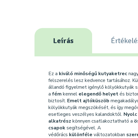
Leírás
Értékelé
Ez a
kiváló minőségű kutyaketrec
nagy
felszerelés lesz kedvence tartásához. K
állandó figyelmet igénylő kölyökkutyák 
a
fém
kennel
elegendő helyet
és bizt
biztosít.
Emelt ajtóküszöb
megakadályoz
kölyökkutyák megszökését, és így megóv
esetleges veszélyes kalandoktól.
Nyolc
alkatrész
könnyen csatlakoztatható a
ö
csapok
segítségével. A
védőrács
különféle
változatokban
szer