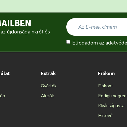
MAILBEN
 az újdonságainkról és
Elfogadom az
adatvéde
gálat
Extrák
Fiókom
Gyártók
Fiókom
kép
Akciók
Eddigi megre
Kívánságlista
Hírlevél