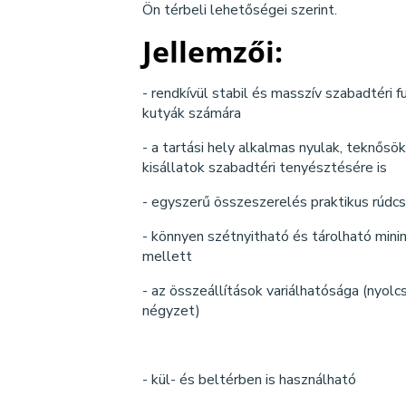
Ön térbeli lehetőségei szerint.
Jellemzői:
- rendkívül stabil és masszív szabadtéri 
kutyák számára
- a tartási hely alkalmas nyulak, teknősö
kisállatok szabadtéri tenyésztésére is
- egyszerű összeszerelés praktikus rúdc
- könnyen szétnyitható és tárolható mini
mellett
- az összeállítások variálhatósága (nyolc
négyzet)
- kül- és beltérben is használható