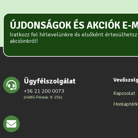
ÚJDONSÁGOK ÉS AKCIÓK E-
Iratkozz fel hírlevelünkre és elsőként értesülhetsz
akcióinkról!
Ügyfélszolgálat
Vevőszol
+36 21 200 0073
Kapcsolat
(Hétfő-Péntek: 9-15h)
Honlaptér