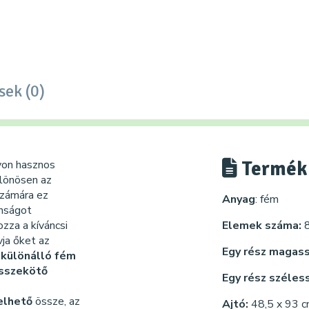
sek (0)
Termék 
on hasznos
ülönösen az
számára ez
Anyag
: fém
onságot
za a kíváncsi
Elemek száma:
ja őket az
Egy rész magas
 különálló fém
sszekötő
Egy rész széles
elhető
össze, az
Ajtó:
48,5 x 93 