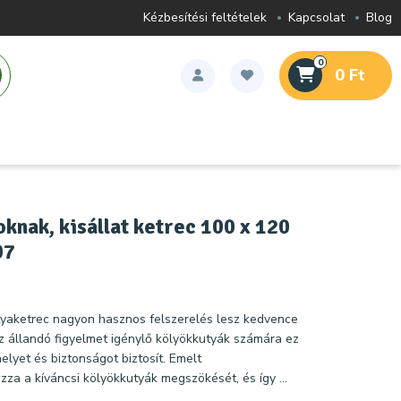
Kézbesítési feltételek
Kapcsolat
Blog
0
0 Ft
knak, kisállat ketrec 100 x 120
07
tyaketrec nagyon hasznos felszerelés lesz kedvence
z állandó figyelmet igénylő kölyökkutyák számára ez
lyet és biztonságot biztosít. Emelt
za a kíváncsi kölyökkutyák megszökését, és így ...