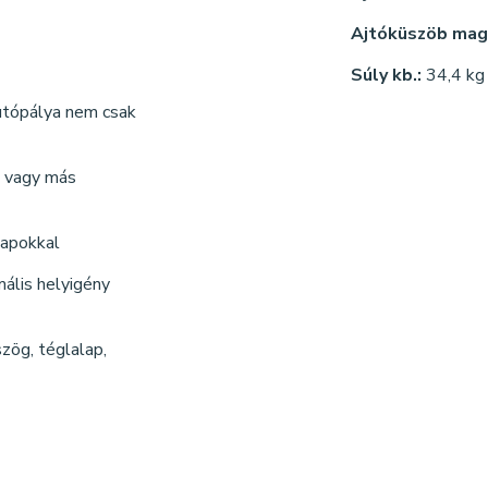
Ajtóküszöb mag
Súly kb.:
34,4 kg
futópálya nem csak
k vagy más
sapokkal
mális helyigény
szög, téglalap,