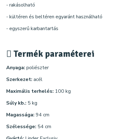
- rakásolható
- kültéren és beltéren egyaránt használható
- egyszerű karbantartás
Termék paraméterei
Anyaga:
poliészter
Szerkezet:
acél
Maximális terhelés:
100 kg
Súly kb.:
5 kg
Magassága:
94 cm
Szélessége:
54 cm
Gyártó:
Linder Exclusiv