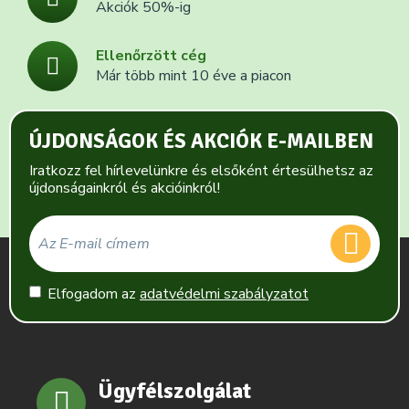
Akciók 50%-ig
Ellenőrzött cég
Már több mint 10 éve a piacon
ÚJDONSÁGOK ÉS AKCIÓK E-MAILBEN
Iratkozz fel hírlevelünkre és elsőként értesülhetsz az
újdonságainkról és akcióinkról!
Elfogadom az
adatvédelmi szabályzatot
Ügyfélszolgálat