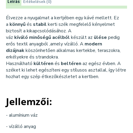
Leírás
Értékelések (0)
Élvezze a nyugalmat a kertjében egy kávé mellett. Ez
a
könnyű
és
stabil
kerti szék megfelelő kényelmet
biztosít a kikapcsolódásához. A
váz
kíváló
minőségű
acélból
készült az
ülése
pedig
erős textil anyagból ,amely vízálló. A
modern
dizájnak
köszönhetően alkalmas kertekbe, teraszokra,
erkélyekre és strandokra.
Használható
kültéren
és
beltéren
az egész évben. A
széket ki lehet egészíteni egy stílusos asztallal, így létre
hozhat egy szép étkezőkészletet a kertben.
Jellemzői:
- alumínium váz
- vízálló anyag