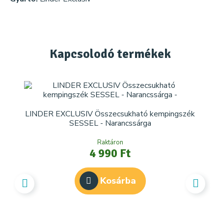
Kapcsolodó
termékek
LINDER EXCLUSIV Összecsukható kempingszék
SESSEL - Narancssárga
Raktáron
4 990 Ft
Kosárba
LIN