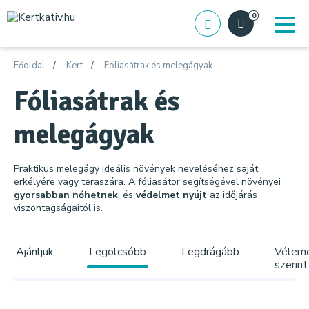
0
Főoldal
Kert
Fóliasátrak és melegágyak
Fóliasátrak és
melegágyak
Praktikus melegágy ideális növények neveléséhez saját
erkélyére vagy teraszára. A fóliasátor segítségével növényei
gyorsabban nőhetnek
, és
védelmet nyújt
az időjárás
viszontagságaitól is.
Ajánljuk
Legolcsóbb
Legdrágább
Vélem
szerint