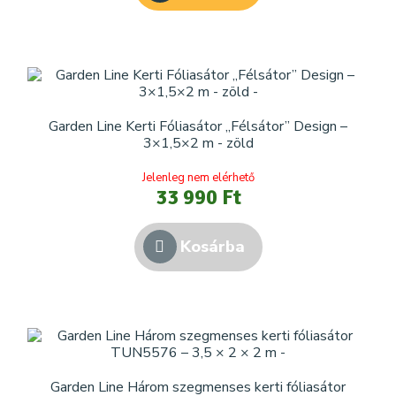
Garden Line Kerti Fóliasátor „Félsátor” Design –
3×1,5×2 m - zöld
Jelenleg nem elérhető
33 990 Ft
Kosárba
Garden Line Három szegmenses kerti fóliasátor